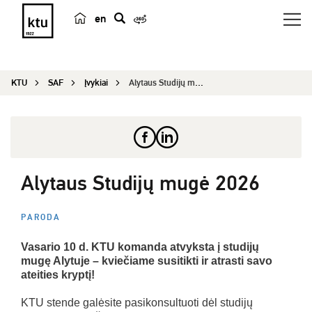
en
p
a
i
KTU
SAF
Įvykiai
Alytaus Studijų mugė 2026
e
š
k
a
Alytaus Studijų mugė 2026
PARODA
Vasario 10 d. KTU komanda atvyksta į studijų
mugę Alytuje – kviečiame susitikti ir atrasti savo
ateities kryptį!
KTU stende galėsite pasikonsultuoti dėl studijų