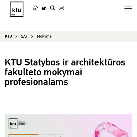
en
p
a
i
KTU
SAF
Mokymai
e
š
k
KTU Statybos ir architektūros
a
fakulteto mokymai
profesionalams