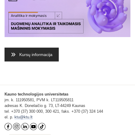
Kursų informacija
Kauno technologijos universitetas
įm. k. 111950581, PVM k. LT119505811
adresas K. Donelaičio g. 73, LT-44249 Kaunas
tel. +370 (37) 300 000, 300 421, faks. +370 (37) 324 144
el. p.
ktu@ktu.lt