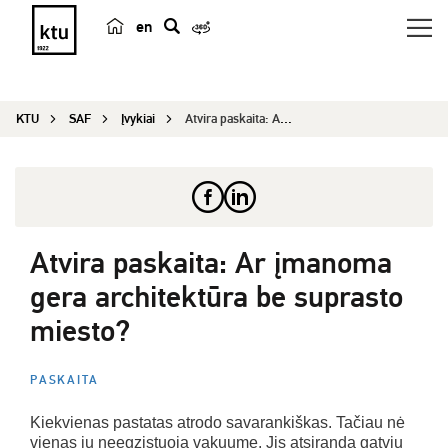
en
p
a
i
KTU
SAF
Įvykiai
Atvira paskaita: Ar įmanoma gera architektūra be...
e
š
k
a
Atvira paskaita: Ar įmanoma
gera architektūra be suprasto
miesto?
PASKAITA
Kiekvienas pastatas atrodo savarankiškas. Tačiau nė
vienas jų neegzistuoja vakuume. Jis atsiranda gatvių