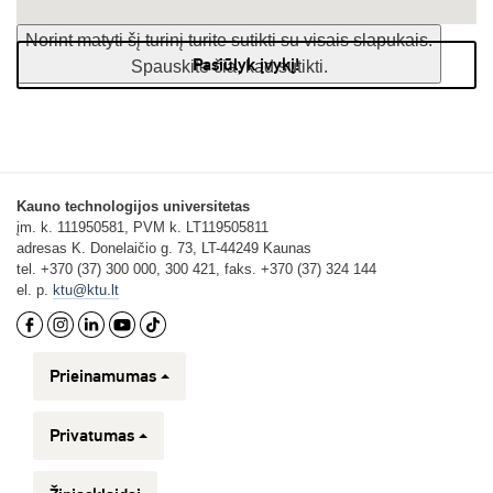
Norint matyti šį turinį turite sutikti su visais slapukais.
Pasiūlyk įvykį!
Spauskite čia, kad sutikti.
Kauno technologijos universitetas
įm. k. 111950581, PVM k. LT119505811
adresas K. Donelaičio g. 73, LT-44249 Kaunas
tel. +370 (37) 300 000, 300 421, faks. +370 (37) 324 144
el. p.
ktu@ktu.lt
Prieinamumas
Privatumas