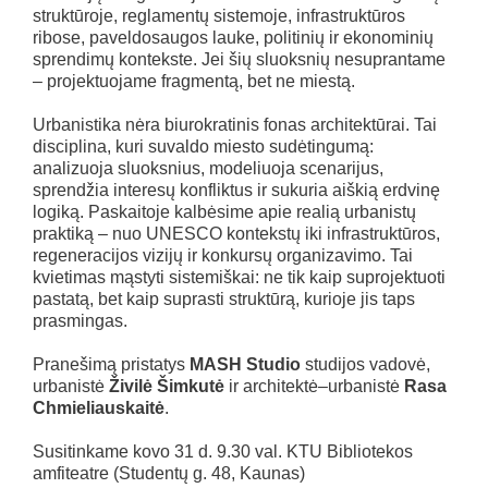
struktūroje, reglamentų sistemoje, infrastruktūros
ribose, paveldosaugos lauke, politinių ir ekonominių
sprendimų kontekste. Jei šių sluoksnių nesuprantame
– projektuojame fragmentą, bet ne miestą.
Urbanistika nėra biurokratinis fonas architektūrai. Tai
disciplina, kuri suvaldo miesto sudėtingumą:
analizuoja sluoksnius, modeliuoja scenarijus,
sprendžia interesų konfliktus ir sukuria aiškią erdvinę
logiką. Paskaitoje kalbėsime apie realią urbanistų
praktiką – nuo UNESCO kontekstų iki infrastruktūros,
regeneracijos vizijų ir konkursų organizavimo. Tai
kvietimas mąstyti sistemiškai: ne tik kaip suprojektuoti
pastatą, bet kaip suprasti struktūrą, kurioje jis taps
prasmingas.
Pranešimą pristatys
MASH Studio
studijos vadovė,
urbanistė
Živilė Šimkutė
ir architektė–urbanistė
Rasa
Chmieliauskaitė
.
Susitinkame kovo 31 d. 9.30 val. KTU Bibliotekos
amfiteatre (Studentų g. 48, Kaunas)