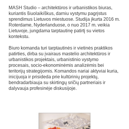
MASH Studio – architektūros ir urbanistikos biuras,
kuriantis šiuolaikiškus, darniu vystymu pagrįstus
sprendimus Lietuvos miestuose. Studija įkurta 2016 m.
Roterdame, Nyderlanduose, o nuo 2017 m. veikia
Lietuvoje, jungdama tarptautinę patirtį su vietos
kontekstu.
Biuro komanda turi tarptautinės ir vietinės praktikos
patirties, dirba su įvairaus mastelio architektūros ir
urbanistikos projektais, urbanistinio vystymo
procesais, socio-ekonominėmis analizėmis bei
teritorijų strategijomis. Komandos nariai aktyviai kuria,
inicijuoja ir prisideda prie kultūrinių projektų,
bendradarbiauja su skirtingų sričių partneriais ir
dalyvauja profesinėje diskusijoje.