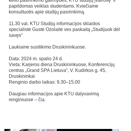
kelio pasirinkimo galimybes, KTU studijų įvairovę ir
papildomas veiklas studentams. Kviečiame
konsultuotis apie studijų pasirinkimą.
11.30 val. KTU Studijų informacijos sklaidos
specialistė Gustė Ozolaitė ves paskaitą „Studijuok dėl
savęs“
Laukiame susitikimo Druskininkuose.
Data: 2024 m. spalio 24 d.
Vieta: Karjeros diena Druskininkuose, Konferencijų
centras „Grand SPA Lietuva“, V. Kudirkos g. 45,
Druskininkai
Renginio darbo laikas: 9.30–15.00
Daugiau informacijos apie KTU dalyvavimą
renginiuose –
čia
.