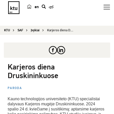
en
p
a
i
KTU
SAF
Įvykiai
Karjeros diena Druskininkuose
e
š
k
a
Karjeros diena
Druskininkuose
PARODA
Kauno technologijos universiteto (KTU) specialistai
dalyvaus Karjeros mugėje Druskininkuose. 2024
spalio 24 d. kviečiame į susitikimą: aptarsime karjeros