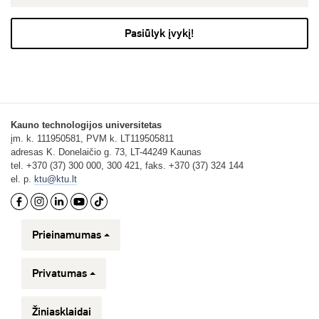
Pasiūlyk įvykį!
Kauno technologijos universitetas
įm. k. 111950581, PVM k. LT119505811
adresas K. Donelaičio g. 73, LT-44249 Kaunas
tel. +370 (37) 300 000, 300 421, faks. +370 (37) 324 144
el. p.
ktu@ktu.lt
Prieinamumas
Privatumas
Žiniasklaidai