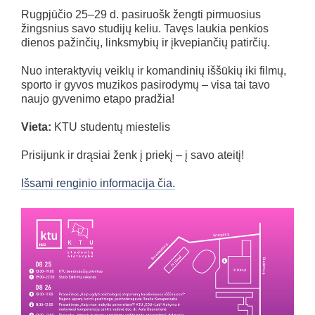
Rugpjūčio 25–29 d. pasiruošk žengti pirmuosius
žingsnius savo studijų keliu. Tavęs laukia penkios
dienos pažinčių, linksmybių ir įkvepiančių patirčių.
Nuo interaktyvių veiklų ir komandinių iššūkių iki filmų,
sporto ir gyvos muzikos pasirodymų – visa tai tavo
naujo gyvenimo etapo pradžia! ️
Vieta:
KTU studentų miestelis
Prisijunk ir drąsiai ženk į priekį – į savo ateitį!
Išsami renginio informacija čia.