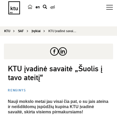
en
p
a
i
KTU
SAF
Įvykiai
KTU įvadinė savaitė „Šuolis į tavo ateitį“...
e
š
k
a
KTU įvadinė savaitė „Šuolis į
tavo ateitį“
RENGINYS
Nauji mokslo metai jau visai čia pat, o su jais ateina
ir neišdildomų įspūdžių kupina KTU įvadinė
savaitė, skirta visiems pirmakursiams!