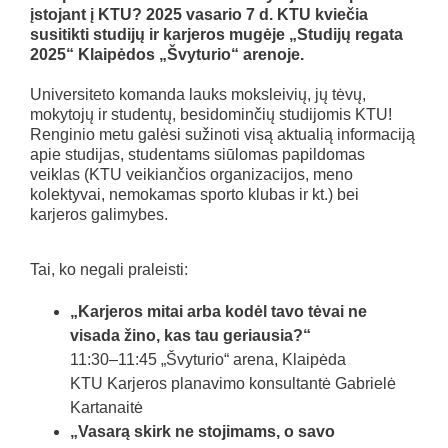
įstojant į KTU? 2025 vasario 7 d. KTU kviečia
susitikti studijų ir karjeros mugėje „Studijų regata
2025“ Klaipėdos „Švyturio“ arenoje.
Universiteto komanda lauks moksleivių, jų tėvų,
mokytojų ir studentų, besidominčių studijomis KTU!
Renginio metu galėsi sužinoti visą aktualią informaciją
apie studijas, studentams siūlomas papildomas
veiklas (KTU veikiančios organizacijos, meno
kolektyvai, nemokamas sporto klubas ir kt.) bei
karjeros galimybes.
Tai, ko negali praleisti:
„Karjeros mitai arba kodėl tavo tėvai ne
visada žino, kas tau geriausia?“
11:30–11:45 „Švyturio“ arena, Klaipėda
KTU Karjeros planavimo konsultantė Gabrielė
Kartanaitė
„Vasarą skirk ne stojimams, o savo