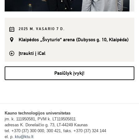
2025 M. VASARIO 7 D.
Klaipėdos „Švyturio“ arena (Dubysos g. 10, Klaipėda)
Įtraukti į iCal
Pasiūlyk įvykį!
Kauno technologijos universitetas
įm. k. 111950581, PVM k. LT119505811
adresas K. Donelaičio g. 73, LT-44249 Kaunas
tel. +370 (37) 300 000, 300 421, faks. +370 (37) 324 144
el. p.
ktu@ktu.lt