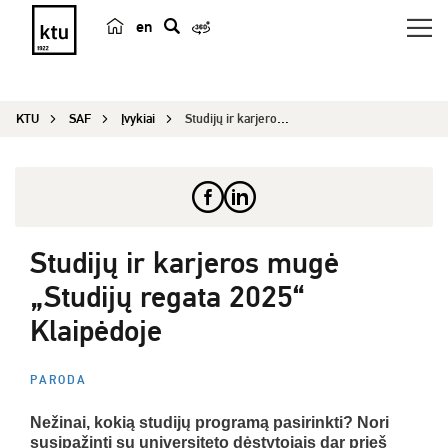
en
p
a
i
KTU
SAF
Įvykiai
Studijų ir karjeros mugė „Studijų regata 2025“ K...
e
š
k
a
Studijų ir karjeros mugė
„Studijų regata 2025“
Klaipėdoje
PARODA
Nežinai, kokią studijų programą pasirinkti? Nori
susipažinti su universiteto dėstytojais dar prieš