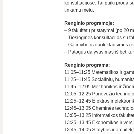
konsultacijose. Tai puiki proga su
tinkamu metu.
Renginio programoje:
– 9 fakultetų pristatymai (po 20 m
– Tiesioginės konsultacijos su f
– Galimybė užduoti klausimus rea
– Patogus dalyvavimas iš bet kur
Renginio programa:
11:05–11:25 Matematikos ir gamt
11:25–11:45 Socialinių, humanita
11:45–12:05 Mechanikos inžinerijo
12:05–12:25 Panevėžio technologi
12:25–12:45 Elektros ir elektroni
12:45–13:05 Cheminės technologi
13:05–13:25 Informatikos fakulte
13:25–13:45 Ekonomikos ir verslo
13:45–14:05 Statybos ir architekt