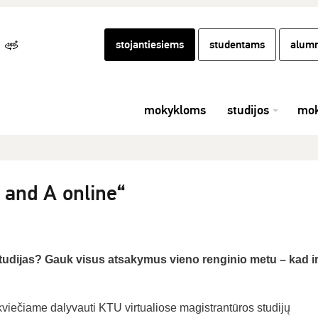
stojantiesiems
studentams
alumn
mokykloms
studijos
mok
 and A online“
tudijas? Gauk visus atsakymus vieno renginio metu – kad ir
, kviečiame dalyvauti KTU virtualiose magistrantūros studijų