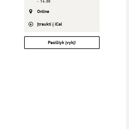
- 14:00
Online
Įtraukti į iCal
Pasiūlyk įvykį!