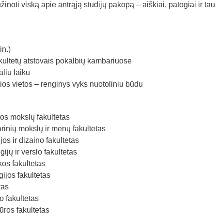
žinoti viską apie antrąją studijų pakopą – aiškiai, patogiai ir tau
in.)
akultetų atstovais pokalbių kambariuose
liu laiku
ios vietos – renginys vyks nuotoliniu būdu
os mokslų fakultetas
rinių mokslų ir menų fakultetas
s ir dizaino fakultetas
jų ir verslo fakultetas
kos fakultetas
jos fakultetas
tas
 fakultetas
ūros fakultetas