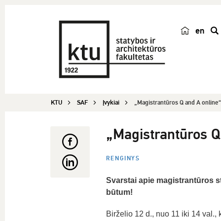
en
p
a
i
e
š
KTU
SAF
Įvykiai
„Magistrantūros Q and A online“
k
a
„Magistrantūros Q
RENGINYS
Svarstai apie magistrantūros s
būtum!
Birželio 12 d., nuo 11 iki 14 val.