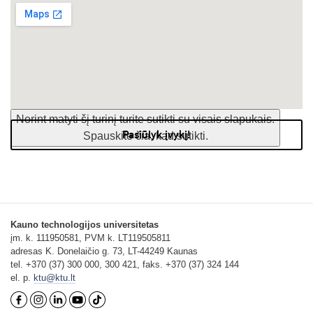
Norint matyti šį turinį turite sutikti su visais slapukais.
Pasiūlyk įvykį!
Spauskite čia, kad sutikti.
Kauno technologijos universitetas
įm. k. 111950581, PVM k. LT119505811
adresas K. Donelaičio g. 73, LT-44249 Kaunas
tel. +370 (37) 300 000, 300 421, faks. +370 (37) 324 144
el. p.
ktu@ktu.lt