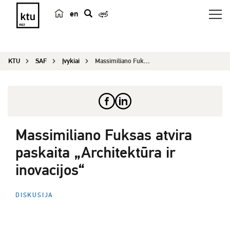
en
p
a
i
KTU
SAF
Įvykiai
Massimiliano Fuksas atvira paskaita „Architektūr...
e
š
k
a
Massimiliano Fuksas atvira
paskaita „Architektūra ir
inovacijos“
DISKUSIJA