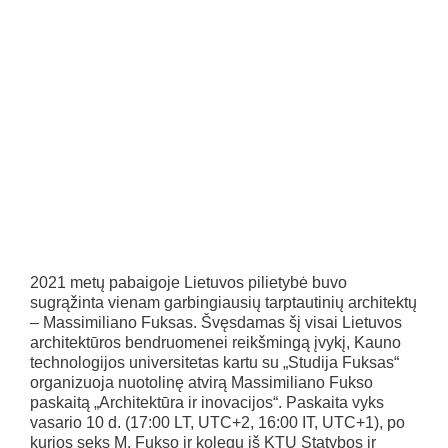
2021 metų pabaigoje Lietuvos pilietybė buvo
sugrąžinta vienam garbingiausių tarptautinių architektų
– Massimiliano Fuksas. Švęsdamas šį visai Lietuvos
architektūros bendruomenei reikšmingą įvykį, Kauno
technologijos universitetas kartu su „Studija Fuksas“
organizuoja nuotolinę atvirą Massimiliano Fukso
paskaitą „Architektūra ir inovacijos“. Paskaita vyks
vasario 10 d. (17:00 LT, UTC+2, 16:00 IT, UTC+1), po
kurios seks M. Fukso ir kolegų iš KTU Statybos ir