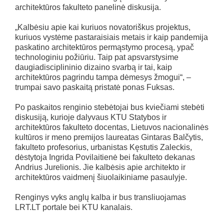
architektūros fakulteto panelinė diskusija.
„Kalbėsiu apie kai kuriuos novatoriškus projektus,
kuriuos vystėme pastaraisiais metais ir kaip pandemija
paskatino architektūros permąstymo procesą, ypač
technologiniu požiūriu. Taip pat apsvarstysime
daugiadisciplininio dizaino svarbą ir tai, kaip
architektūros pagrindu tampa dėmesys žmogui“, –
trumpai savo paskaitą pristatė ponas Fuksas.
Po paskaitos renginio stebėtojai bus kviečiami stebėti
diskusiją, kurioje dalyvaus KTU Statybos ir
architektūros fakulteto docentas, Lietuvos nacionalinės
kultūros ir meno premijos laureatas Gintaras Balčytis,
fakulteto profesorius, urbanistas Kęstutis Zaleckis,
dėstytoja Ingrida Povilaitienė bei fakulteto dekanas
Andrius Jurelionis. Jie kalbėsis apie architekto ir
architektūros vaidmenį šiuolaikiniame pasaulyje.
Renginys vyks anglų kalba ir bus transliuojamas
LRT.LT portale bei KTU kanalais.