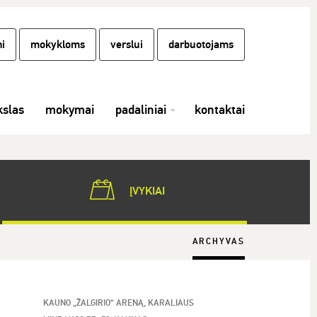
i
mokykloms
verslui
darbuotojams
slas
mokymai
padaliniai
kontaktai
ĮVYKIAI
ARCHYVAS
KAUNO „ŽALGIRIO“ ARENĄ, KARALIAUS