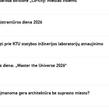
paroda Birštone „Co–city: miestas visiems“
istrantūros diena 2026
ti prie KTU statybos inžinerijos laboratorijų atnaujinimo
 diena: „Master the Universe 2026“
r įmanoma gera architektūra be suprasto miesto?