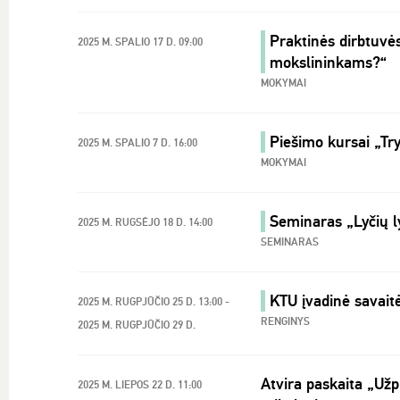
Praktinės dirbtuvė
2025 M. SPALIO 17 D. 09:00
mokslininkams?“
MOKYMAI
Piešimo kursai „Trys
2025 M. SPALIO 7 D. 16:00
MOKYMAI
Seminaras „Lyčių l
2025 M. RUGSĖJO 18 D. 14:00
SEMINARAS
KTU įvadinė savaitė 
2025 M. RUGPJŪČIO 25 D. 13:00 -
RENGINYS
2025 M. RUGPJŪČIO 29 D.
Atvira paskaita „Užp
2025 M. LIEPOS 22 D. 11:00