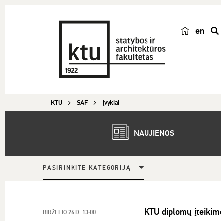
en
p
a
i
e
š
KTU
SAF
Įvykiai
k
a
NAUJIENOS
PASIRINKITE KATEGORIJĄ
KTU diplomų įteikim
BIRŽELIO 26 D. 13:00