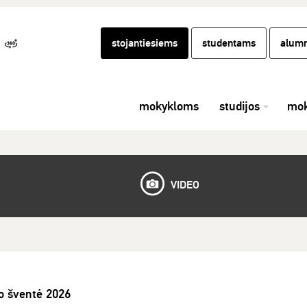
stojantiesiems
studentams
alumn
mokykloms
studijos
mok
VIDEO
o šventė 2026