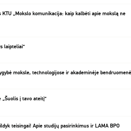
s KTU „Mokslo komunikacija: kaip kalbėti apie mokslą ne
 laipteliai“
ygybė moksle, technologijose ir akademinėje bendruomenė
„Šuolis į tavo ateitį“
ildyk teisingai! Apie studijų pasirinkimus ir LAMA BPO