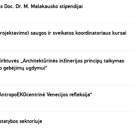
s Doc. Dr. M. Malakausko stipendijai
projektavimo) saugos ir sveikatos koordinatoriaus kursai
rbtuvės „Architektūrinės inžinerijos principų taikymas
o gebėjimų ugdymui“
„AntropoEKOcentrinė Venecijos refleksija“
tatybos sektoriuje