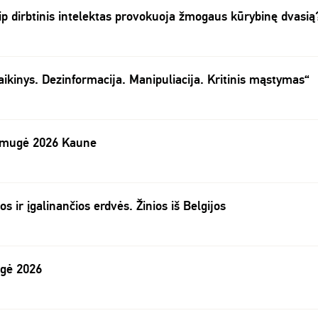
ip dirbtinis intelektas provokuoja žmogaus kūrybinę dvasią
aikinys. Dezinformacija. Manipuliacija. Kritinis mąstymas“
 mugė 2026 Kaune
os ir įgalinančios erdvės. Žinios iš Belgijos
ugė 2026