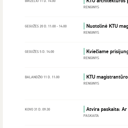
KTU architektūros 
BIRŽELIO 11 D. 14:00
RENGINYS
Nuotolinė KTU mag
GEGUŽĖS 20 D. 11:00 - 14:00
RENGINYS
Kviečiame prisijung
GEGUŽĖS 5 D. 14:00
RENGINYS
KTU magistrantūros
BALANDŽIO 11 D. 11:00
RENGINYS
Atvira paskaita: A
KOVO 31 D. 09:30
PASKAITA