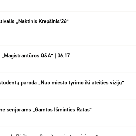
tivalis „Naktinis Krepšinis‘26“
s „Magistrantūros Q&A“ | 06.17
tudentų paroda „Nuo miesto tyrimo iki ateities vizijų“
one senjorams „Gamtos Išminties Ratas“