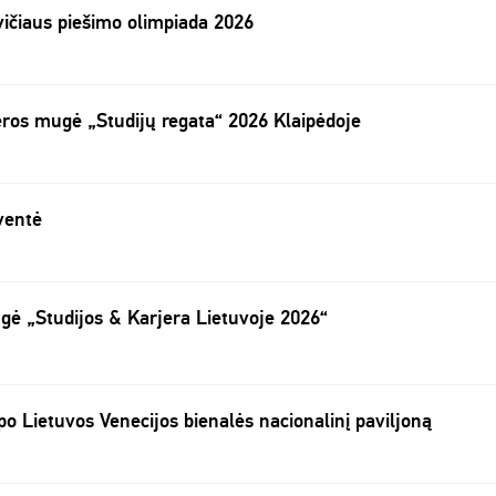
vičiaus piešimo olimpiada 2026
jeros mugė „Studijų regata“ 2026 Klaipėdoje
ventė
ugė „Studijos & Karjera Lietuvoje 2026“
 po Lietuvos Venecijos bienalės nacionalinį paviljoną