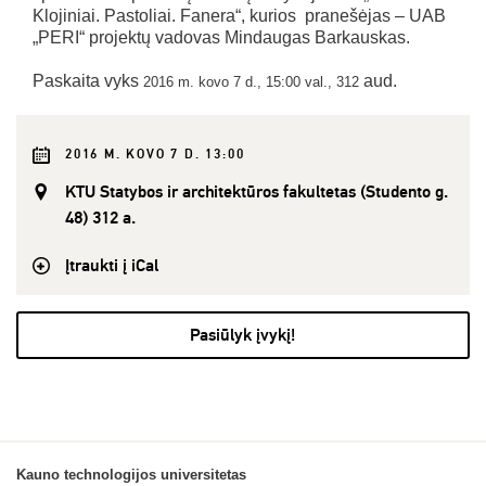
Klojiniai. Pastoliai. Fanera“, kurios pranešėjas – UAB
„PERI“ projektų vadovas Mindaugas Barkauskas.
Paskaita vyks
aud.
2016 m. kovo 7 d., 15:00 val., 312
2016 M. KOVO 7 D. 13:00
KTU Statybos ir architektūros fakultetas (Studento g.
48) 312 a.
Įtraukti į iCal
Pasiūlyk įvykį!
Kauno technologijos universitetas