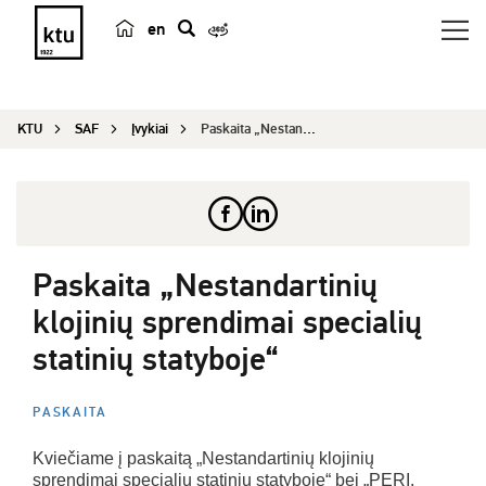
en
p
a
i
KTU
SAF
Įvykiai
Paskaita „Nestandartinių klojinių sprendimai spe...
e
š
k
a
Paskaita „Nestandartinių
klojinių sprendimai specialių
statinių statyboje“
PASKAITA
Kviečiame į paskaitą „Nestandartinių klojinių
sprendimai specialių statinių statyboje“ bei „PERI.