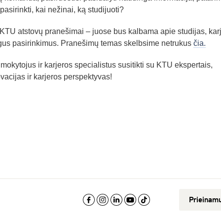
pasirinkti, kai nežinai, ką studijuoti?
 KTU atstovų pranešimai – juose bus kalbama apie studijas, kar
gus pasirinkimus. Pranešimų temas skelbsime netrukus
čia.
mokytojus ir karjeros specialistus susitikti su KTU ekspertais,
ovacijas ir karjeros perspektyvas!
Prieinam