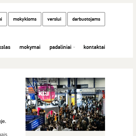
i
mokykloms
verslui
darbuotojams
slas
mokymai
padaliniai
kontaktai
je.
mais