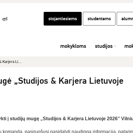
stojantiesiems
studentams
alumn
mokykloms
studijos
mok
 Karjera Li...
ugė „Studijos & Karjera Lietuvoje
ti į studijų mugę „Studijos & Karjera Lietuvoje 2026“ Vilniu
 komanda, pasiruošusi pasidalyti naudinga informacija, patari