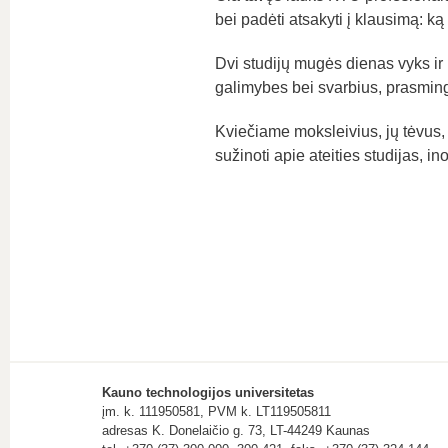
bei padėti atsakyti į klausimą: ką 
Dvi studijų mugės dienas vyks ir
galimybes bei svarbius, prasmin
Kviečiame moksleivius, jų tėvus, 
sužinoti apie ateities studijas, in
Kauno technologijos universitetas
įm. k. 111950581, PVM k. LT119505811
adresas K. Donelaičio g. 73, LT-44249 Kaunas