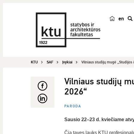
en
p
a
i
e
š
KTU
SAF
Įvykiai
Vilniaus studijų mugė „Studijos &
k
a
Vilniaus studijų m
2026“
PARODA
Sausio 22–23 d. kviečiame atvyk
Čia tavęs lauks KTU profesionalų