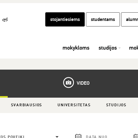
stojantiesiems
studentams
alumn
mokykloms
studijos
mok
VIDEO
SVARBIAUSIOS
UNIVERSITETAS
STUDIJOS
TOS POVEIKĮ