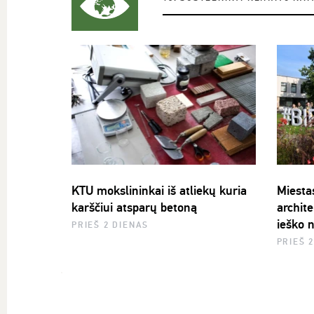
KTU mokslininkai iš atliekų kuria
Miesta
karščiui atsparų betoną
archit
ieško 
PRIEŠ 2 DIENAS
PRIEŠ 