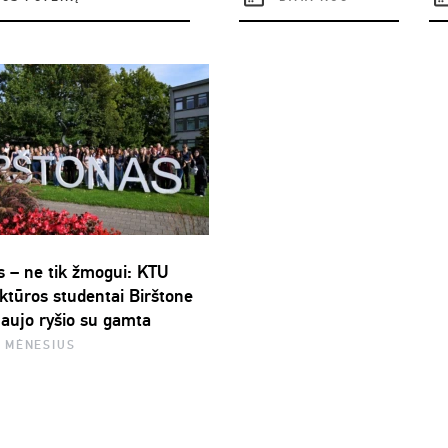
s – ne tik žmogui: KTU
ektūros studentai Birštone
naujo ryšio su gamta
2 MĖNESIUS