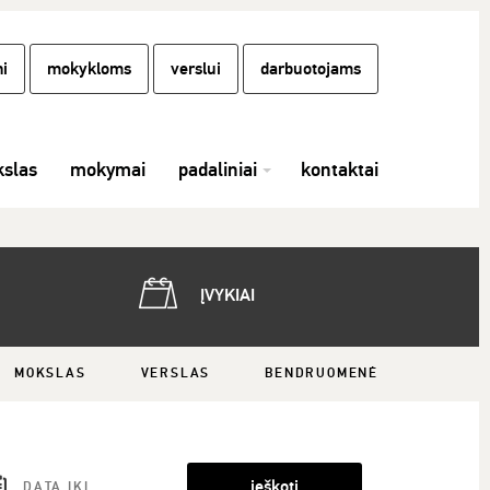
i
mokykloms
verslui
darbuotojams
slas
mokymai
padaliniai
kontaktai
ĮVYKIAI
MOKSLAS
VERSLAS
BENDRUOMENĖ
ieškoti