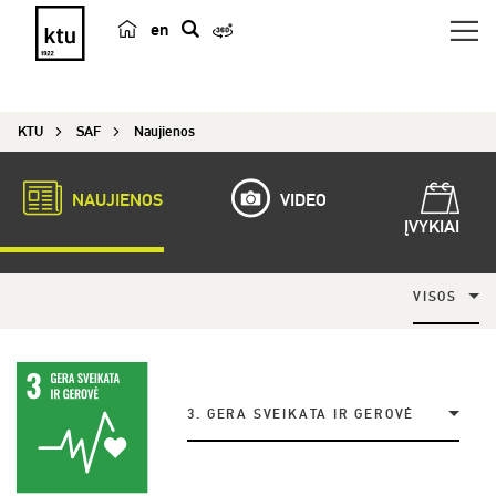
en
p
a
i
KTU
SAF
Naujienos
e
š
k
NAUJIENOS
VIDEO
a
ĮVYKIAI
VISOS
3. GERA SVEIKATA IR GEROVĖ