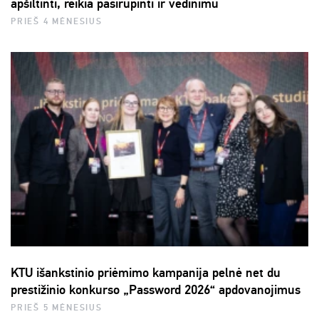
apšiltinti, reikia pasirūpinti ir vėdinimu
PRIEŠ 4 MĖNESIUS
KTU išankstinio priėmimo kampanija pelnė net du
prestižinio konkurso „Password 2026“ apdovanojimus
PRIEŠ 5 MĖNESIUS