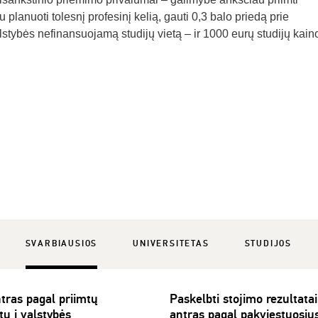
 planuoti tolesnį profesinį kelią, gauti 0,3 balo priedą prie
lstybės nefinansuojamą studijų vietą – ir 1000 eurų studijų kain
SVARBIAUSIOS
UNIVERSITETAS
STUDIJOS
tras pagal priimtų
Paskelbti stojimo rezultata
tų į valstybės
antras pagal pakviestuosius