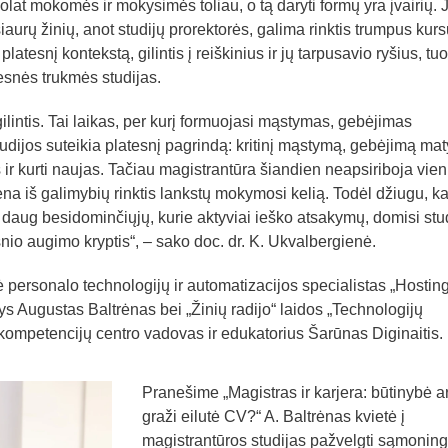
olat mokomės ir mokysimės toliau, o tą daryti formų yra įvairių. J
siaurų žinių, anot studijų prorektorės, galima rinktis trumpus kurs
 platesnį kontekstą, gilintis į reiškinius ir jų tarpusavio ryšius, tu
esnės trukmės studijas.
ilintis. Tai laikas, per kurį formuojasi mąstymas, gebėjimas
 Studijos suteikia platesnį pagrindą: kritinį mąstymą, gebėjimą mat
s ir kurti naujas. Tačiau magistrantūra šiandien neapsiriboja vien
iena iš galimybių rinktis lankstų mokymosi kelią. Todėl džiugu, k
 daug besidominčiųjų, kurie aktyviai ieško atsakymų, domisi stu
nio augimo kryptis“, – sako doc. dr. K. Ukvalbergienė.
personalo technologijų ir automatizacijos specialistas „
Hostin
rys Augustas
Baltrėnas
bei
„Žinių radijo“ laidos „Technologijų
 kompetencijų
centro vadovas ir
edukatorius
Šarūnas
Diginaitis
.
Pranešime „Magistras ir karjera: būtinybė ar
graži eilutė CV?“ A. Baltrėnas kvietė į
magistrantūros studijas pažvelgti sąmoning