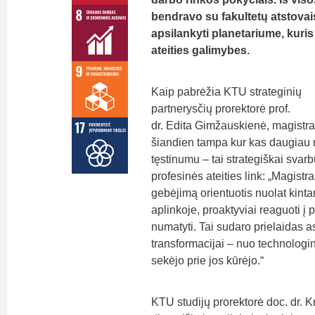
bendravo su fakultetų atstovais
apsilankyti planetariume, kuris 
ateities galimybes.
Kaip pabrėžia
KTU
s
trateginių
partnerysčių
prorektorė
prof.
dr.
Edita
Gimžauskienė
, magistra
šiandien tampa kur kas daugiau
tęstinumu – tai strategiškai svar
profesinės ateities link
:
„Magistra
gebėjimą orientuotis nuolat kinta
aplinkoje,
proaktyviai
reaguoti į p
numatyti. Tai sudaro prielaidas
transformacijai – nuo technolog
sekėjo prie jos kūrėjo.“
KTU studijų prorektorė doc. dr. 