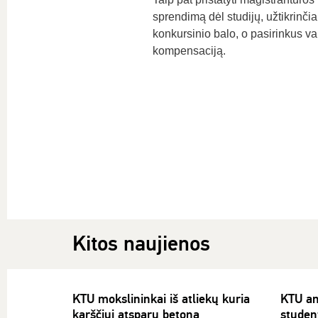
sprendimą dėl studijų, užtikrinčiau
konkursinio balo, o pasirinkus va
kompensaciją.
Kitos naujienos
KTU mokslininkai iš atliekų kuria
KTU an
karščiui atsparų betoną
studen