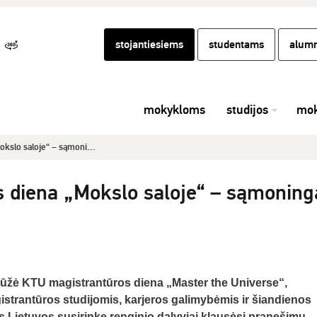
stojantiesiems
studentams
alumn
mokykloms
studijos
mok
kslo saloje“ – sąmoni...
 diena „Mokslo saloje“ – sąmoning
aūžė KTU magistrantūros diena „Master the Universe“,
strantūros studijomis, karjeros galimybėmis ir šiandienos
s Lietuvos susirinkę renginio dalyviai klausėsi pranešimų,