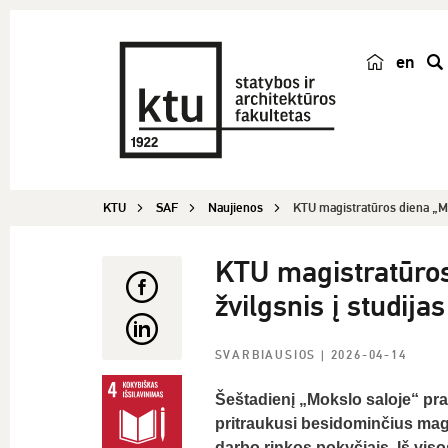
en
p
a
i
e
š
KTU
SAF
Naujienos
KTU magistratūros diena „Mo
k
a
KTU magistratūros
žvilgsnis į studijas
SVARBIAUSIOS
| 2026-04-14
Šeštadienį „Mokslo saloje“ pr
pritraukusi besidominčius magi
darbo rinkos pokyčiais. Iš viso