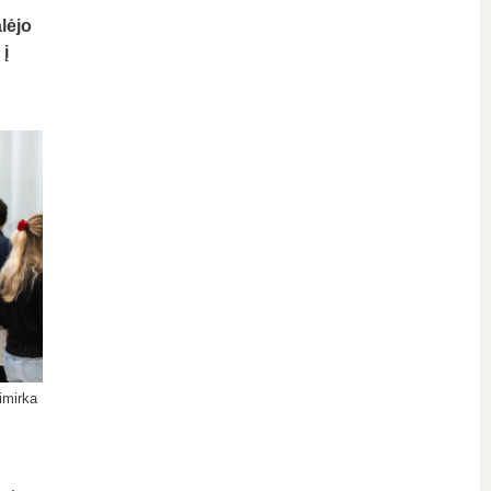
lėjo
 į
imirka