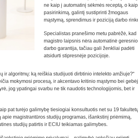
ne kaip į automatinį sėkmės receptą, o kaip 
pasirinkimą, galintį sustiprinti žmogaus
mąstymą, sprendimus ir poziciją darbo rink
Specialistas pranešimo metu pabrėžė, kad
magistro laipsnis nėra automatinė geresnio
darbo garantija, tačiau gali ženkliai padėti
atsidurti stipresnėje pozicijoje.
 ir algoritmų: ką reiškia studijuoti dirbtinio intelekto amžiuje?“
 keičia mokymosi procesą, ir akcentavo kritinio mąstymo bei gebė
rė, jog ypatingai svarbu ne tik naudotis technologijomis, bet ir
ip pat turėjo galimybę tiesiogiai konsultuotis net su 19 fakultet
ją apie magistrantūros studijų programas, išankstinį priėmimą,
tines studijų patirtis ir ECIU teikiamas galimybes.
s išankstinio priėmimo privalumai – galimybė anksčiau priimti