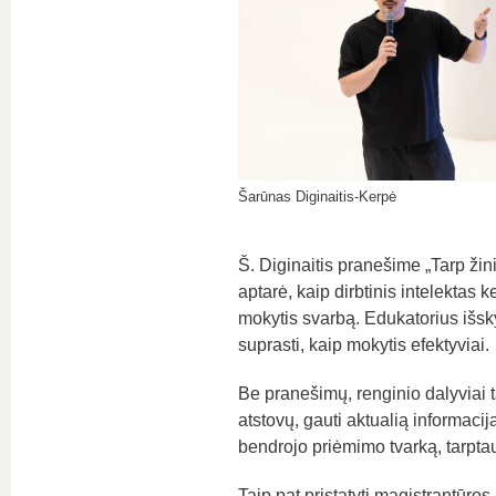
Šarūnas Diginaitis-Kerpė
Š. Diginaitis pranešime „Tarp žinių
aptarė, kaip dirbtinis intelektas
mokytis svarbą. Edukatorius išsky
suprasti, kaip mokytis efektyviai.
Be pranešimų, renginio dalyviai ta
atstovų, gauti aktualią informaci
bendrojo priėmimo tvarką, tarptau
Taip pat pristatyti magistrantūro