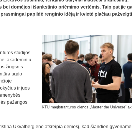
 bei domėjosi išankstinio priėmimo vertėmis. Taip pat jie ga
prasmingai papildė renginio idėją ir kvietė plačiau pažvelgti
ntūros studijos
 nei akademiniu
bus žingsnis
ntūra ugdo
nčioje
okyčius ir juos
 asmenybės
inės pažangos
KTU magistrantūros dienos „Master the Universe“ ak
Kristina Ukvalbergienė atkreipia dėmesį, kad šiandien gyvename