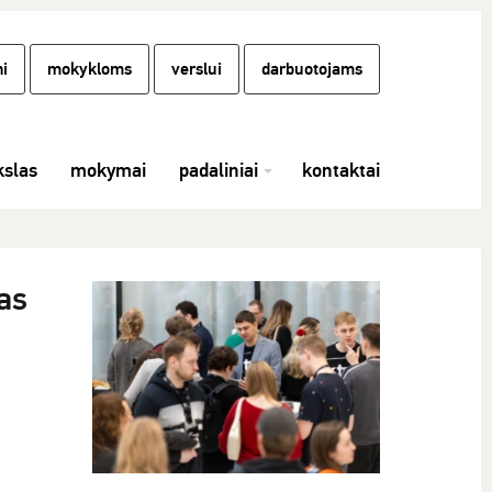
i
mokykloms
verslui
darbuotojams
slas
mokymai
padaliniai
kontaktai
as