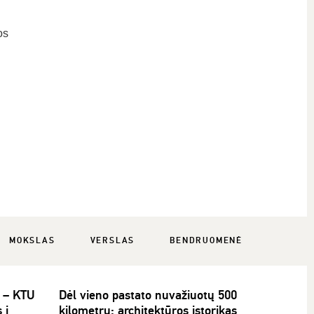
os
MOKSLAS
VERSLAS
BENDRUOMENĖ
i – KTU
Dėl vieno pastato nuvažiuotų 500
 į
kilometrų: architektūros istorikas