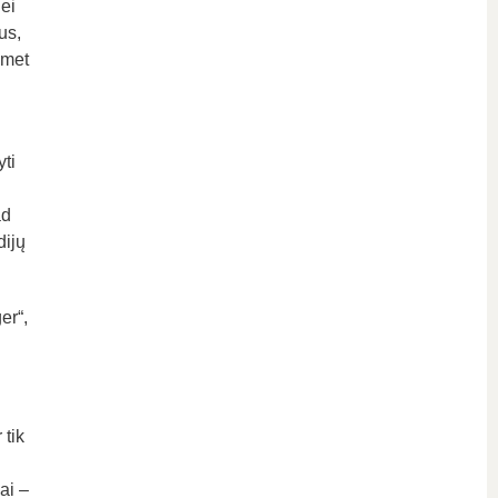
ei
us,
omet
yti
ad
dijų
ger
“,
 tik
ai –