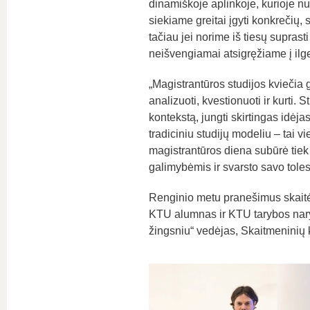
dinamiškoje aplinkoje, kurioje nu
siekiame greitai įgyti konkrečių, 
tačiau jei norime iš tiesų suprasti
neišvengiamai atsigręžiame į ilg
„Magistrantūros studijos kviečia g
analizuoti, kvestionuoti ir kurti.
kontekstą, jungti skirtingas idėja
tradiciniu studijų modeliu – tai v
magistrantūros diena subūrė tiek
galimybėmis ir svarsto savo toles
Renginio metu pranešimus skaitė 
KTU alumnas ir KTU tarybos na
žingsniu“ vedėjas, Skaitmeninių