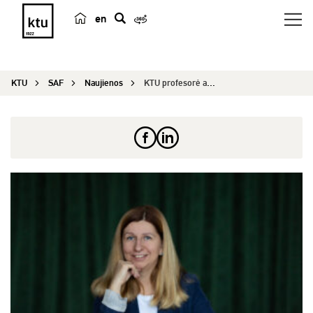
en
p
a
i
KTU
SAF
Naujienos
KTU profesorė apie darnumo principų įgyvendinimą...
e
š
k
a