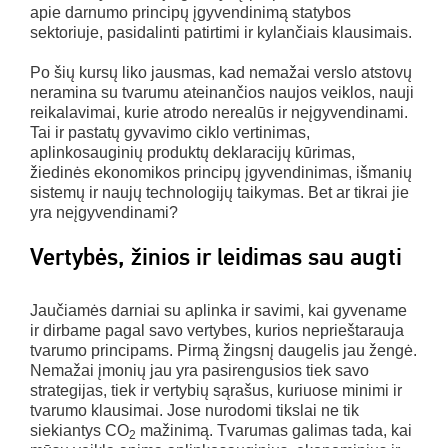
apie darnumo principų įgyvendinimą statybos
sektoriuje, pasidalinti patirtimi ir kylančiais klausimais.
Po šių kursų liko jausmas, kad nemažai verslo atstovų
neramina su tvarumu ateinančios naujos veiklos, nauji
reikalavimai, kurie atrodo nerealūs ir neįgyvendinami.
Tai ir pastatų gyvavimo ciklo vertinimas,
aplinkosauginių produktų deklaracijų kūrimas,
žiedinės ekonomikos principų įgyvendinimas, išmanių
sistemų ir naujų technologijų taikymas. Bet ar tikrai jie
yra neįgyvendinami?
Vertybės, žinios ir leidimas sau augti
Jaučiamės darniai su aplinka ir savimi, kai gyvename
ir dirbame pagal savo vertybes, kurios neprieštarauja
tvarumo principams. Pirmą žingsnį daugelis jau žengė.
Nemažai įmonių jau yra pasirengusios tiek savo
strategijas, tiek ir vertybių sąrašus, kuriuose minimi ir
tvarumo klausimai. Jose nurodomi tikslai ne tik
siekiantys CO
mažinimą. Tvarumas galimas tada, kai
2