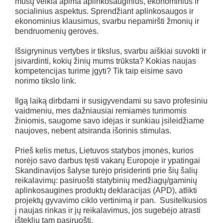
mūsų veikla apima aplinkosauginius, ekonominius ir
socialinius aspektus. Sprendžiant aplinkosaugos ir
ekonominius klausimus, svarbu nepamiršti žmonių ir
bendruomenių gerovės.
Išsigryninus vertybes ir tikslus, svarbu aiškiai suvokti ir
įsivardinti, kokių žinių mums trūksta? Kokias naujas
kompetencijas turime įgyti? Tik taip eisime savo
norimo tikslo link.
Ilgą laiką dirbdami ir susigyvendami su savo profesiniu
vaidmeniu, mes dažniausiai remiamės turimomis
žiniomis, saugome savo idėjas ir sunkiau įsileidžiame
naujoves, nebent atsiranda išorinis stimulas.
Prieš kelis metus, Lietuvos statybos įmonės, kurios
norėjo savo darbus tęsti vakarų Europoje ir ypatingai
Skandinavijos šalyse turėjo prisiderinti prie šių šalių
reikalavimų: pasiruošti statybinių medžiagų/gaminių
aplinkosaugines produktų deklaracijas (APD), atlikti
projektų gyvavimo ciklo vertinimą ir pan. Susitelkusios
į naujas rinkas ir jų reikalavimus, jos sugebėjo atrasti
išteklių tam pasiruošti.