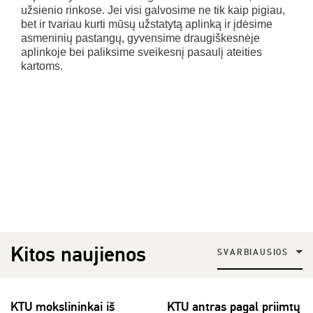
užsienio rinkose. Jei visi galvosime ne tik kaip pigiau,
bet ir tvariau kurti mūsų užstatytą aplinką ir įdėsime
asmeninių pastangų, gyvensime draugiškesnėje
aplinkoje bei paliksime sveikesnį pasaulį ateities
kartoms.
Kitos naujienos
SVARBIAUSIOS
KTU mokslininkai iš
KTU antras pagal priimtų