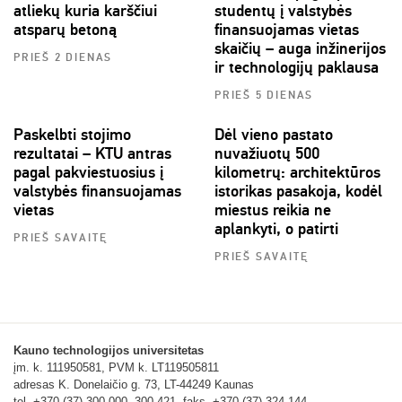
atliekų kuria karščiui
studentų į valstybės
atsparų betoną
finansuojamas vietas
skaičių – auga inžinerijos
PRIEŠ 2 DIENAS
ir technologijų paklausa
PRIEŠ 5 DIENAS
Paskelbti stojimo
Dėl vieno pastato
rezultatai – KTU antras
nuvažiuotų 500
pagal pakviestuosius į
kilometrų: architektūros
valstybės finansuojamas
istorikas pasakoja, kodėl
vietas
miestus reikia ne
aplankyti, o patirti
PRIEŠ SAVAITĘ
PRIEŠ SAVAITĘ
Kauno technologijos universitetas
įm. k. 111950581, PVM k. LT119505811
adresas K. Donelaičio g. 73, LT-44249 Kaunas
tel. +370 (37) 300 000, 300 421, faks. +370 (37) 324 144