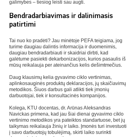
galimybes – tiesiog leisti sau augti.
Bendradarbiavimas ir dalinimasis
patirtimi
Tai nuo ko pradėti? Jau minėtoje PEFA teigiama, jog
turime daugiau dalintis informacija ir duomenimis,
daugiau bendradarbiauti ir skaidriai dirbti, kad
galėtume pasiekti dekarbonizacijos, kurios pasaulis iš
mūsų reikalauja per ateinančius kelis dešimtmečius.
Daug klausimų kelia gyvavimo ciklo vertinimas,
aplinkosauginės produktų deklaracijos, jų skaičiavimų
metodikos. Šiuos darbus gali atlikti tiek įmonių
darbuotojai, tiek ir konsultacinės kompanijos.
Kolega, KTU docentas, dr. Arūnas Aleksandras
Navickas primena, kad jau šiai dienai gyvavimo ciklo
vertinimo metodikos yra pateiktos standartuose, bet jų
taikymas reikalauja žinių ir laiko. Įmonės turi investuoti
į savo darbuotojų tobulėjimą, skirti laiko surinkti