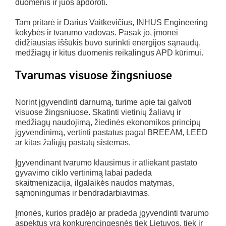
duomenis ir juos apdoroti.
Tam pritarė ir Darius Vaitkevičius, INHUS Engineering
kokybės ir tvarumo vadovas. Pasak jo, įmonei
didžiausias iššūkis buvo surinkti energijos sąnaudų,
medžiagų ir kitus duomenis reikalingus APD kūrimui.
Tvarumas visuose žingsniuose
Norint įgyvendinti darnumą, turime apie tai galvoti
visuose žingsniuose. Skatinti vietinių žaliavų ir
medžiagų naudojimą, žiedinės ekonomikos principų
įgyvendinimą, vertinti pastatus pagal BREEAM, LEED
ar kitas žaliųjų pastatų sistemas.
Įgyvendinant tvarumo klausimus ir atliekant pastato
gyvavimo ciklo vertinimą labai padeda
skaitmenizacija, ilgalaikės naudos matymas,
sąmoningumas ir bendradarbiavimas.
Įmonės, kurios pradėjo ar pradeda įgyvendinti tvarumo
aspektus yra konkurencingesnės tiek Lietuvos, tiek ir