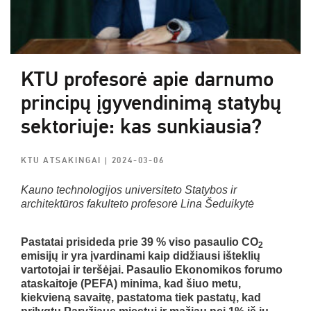
KTU profesorė apie darnumo
principų įgyvendinimą statybų
sektoriuje: kas sunkiausia?
KTU ATSAKINGAI
| 2024-03-06
Kauno technologijos universiteto Statybos ir
architektūros fakulteto profesorė Lina Šeduikytė
Pastatai prisideda prie 39 % viso pasaulio CO
2
emisijų ir yra įvardinami kaip didžiausi išteklių
vartotojai ir teršėjai. Pasaulio Ekonomikos forumo
ataskaitoje (PEFA) minima, kad šiuo metu,
kiekvieną savaitę, pastatoma tiek pastatų, kad