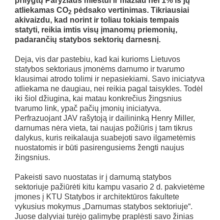
prilygtų Paryžiaus miestui ir mažiau nei 1% iš jų
atliekamas CO
pėdsako vertinimas. Tikriausiai
2
akivaizdu, kad norint ir toliau tokiais tempais
statyti, reikia imtis visų įmanomų priemonių,
padarančių statybos sektorių darnesnį.
Deja, vis dar pastebiu, kad kai kurioms Lietuvos
statybos sektoriaus įmonėms darnumo ir tvarumo
klausimai atrodo tolimi ir nepasiekiami. Savo iniciatyva
atliekama ne daugiau, nei reikia pagal taisykles. Todėl
iki šiol džiugina, kai matau konkrečius žingsnius
tvarumo link, ypač pačių įmonių iniciatyva.
Perfrazuojant JAV rašytoją ir dailininką Henry Miller,
darnumas nėra vieta, tai naujas požiūris į tam tikrus
dalykus, kuris reikalauja suabejoti savo ilgametėmis
nuostatomis ir būti pasirengusiems žengti naujus
žingsnius.
Pakeisti savo nuostatas ir į darnumą statybos
sektoriuje pažiūrėti kitu kampu vasario 2 d. pakvietėme
įmones į KTU Statybos ir architektūros fakultete
vykusius mokymus „Darnumas statybos sektoriuje“.
Juose dalyviai turėjo galimybę praplėsti savo žinias