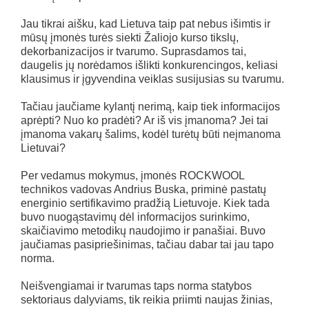
Jau tikrai aišku, kad Lietuva taip pat nebus išimtis ir
mūsų įmonės turės siekti Žaliojo kurso tikslų,
dekorbanizacijos ir tvarumo. Suprasdamos tai,
daugelis jų norėdamos išlikti konkurencingos, keliasi
klausimus ir įgyvendina veiklas susijusias su tvarumu.
Tačiau jaučiame kylantį nerimą, kaip tiek informacijos
aprėpti? Nuo ko pradėti? Ar iš vis įmanoma? Jei tai
įmanoma vakarų šalims, kodėl turėtų būti neįmanoma
Lietuvai?
Per vedamus mokymus, įmonės ROCKWOOL
technikos vadovas Andrius Buska, priminė pastatų
energinio sertifikavimo pradžią Lietuvoje. Kiek tada
buvo nuogąstavimų dėl informacijos surinkimo,
skaičiavimo metodikų naudojimo ir panašiai. Buvo
jaučiamas pasipriešinimas, tačiau dabar tai jau tapo
norma.
Neišvengiamai ir tvarumas taps norma statybos
sektoriaus dalyviams, tik reikia priimti naujas žinias,