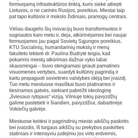
formuojamą infrastruktūros tinklą, kuris siekė atliepti
Lietuvos, o ne carinės Rusijos, poreikius. Miestai taip
pat tapo kultūros ir mokslo židiniais, pramogų centrais.
Vėliau daugelis šių inovacijų buvo transformuotos ir
sugriautos karo metu ir, deja, atkūrinėjamos bei naujai
formuojamos jau pagal Sovietų Sąjungos poreikius.
KTU Socialinių, humanitarinių mokslų ir menų
fakulteto lektorė dr. Paulina Budrytė teigia, kad
pokarinis miestų atkūrimas dažnai vyko labai
skausmingai – buvo stengiamasi griauti pamatines
visuomenės vertybes, suardyti kultūrinį pagrindą ir
kartu propaguoti sovietinės valstybės idėją bei įvaizdį.
Tuo metu miestuose masiškai buvo platinamos ir
tiesinamos gatvės, siekiant pabrėžti ideologinę
„šviesaus rytojaus“ viziją. Vilniuje tokių pavyzdžių
galime pastebėti ir šiandien, pavyzdžiui, dabartinėje
Vokiečių gatvėje.
Miestuose keitėsi ir pagrindinių miesto aikščių paskirtis
bei įvaizdis. Iš turgaus aikščių su prekybos paskirties
statiniais ir intensyviu judėjimu jos virto erdvėmis,