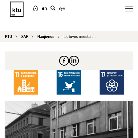
en
p
a
i
KTU
SAF
Naujienos
Lietuvos miestai per šimtmetį: nuo tarpukario au...
e
š
k
a