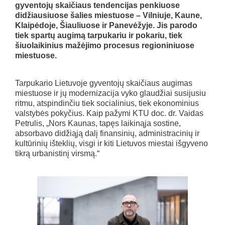
gyventojų skaičiaus tendencijas penkiuose
didžiausiuose šalies miestuose – Vilniuje, Kaune,
Klaipėdoje, Šiauliuose ir Panevėžyje. Jis parodo
tiek spartų augimą tarpukariu ir pokariu, tiek
šiuolaikinius mažėjimo procesus regioniniuose
miestuose.
Tarpukario Lietuvoje gyventojų skaičiaus augimas
miestuose ir jų modernizacija vyko glaudžiai susijusiu
ritmu, atspindinčiu tiek socialinius, tiek ekonominius
valstybės pokyčius. Kaip pažymi KTU doc. dr. Vaidas
Petrulis, „Nors Kaunas, tapęs laikinąja sostine,
absorbavo didžiąją dalį finansinių, administracinių ir
kultūrinių išteklių, visgi ir kiti Lietuvos miestai išgyveno
tikrą urbanistinį virsmą.“