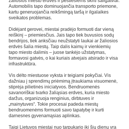
žaliosios miesto erdvės ir pėstiesiems skirti šaligatviai.
Automobilis tapo dominuojančia transporto priemone,
kartu generuojančia reikšmingą taršą ir ilgalaikes
sveikatos problemas.
Didėjant gerovei, miestai pradėjo formuoti dar vieną
reiškinį – priemiesčius. Jais tapo tiek buvusios sodų
bendrijos, tiek anksčiau neužstatyti laukai ar žaliosios
erdvės šalia miestų. Taip dalis kaimų ir vienkiemių
tapo miesto dalimis – juose tankėjo užstatymas,
formavosi gatvės, o kai kuriais atvejais atsirado ir visa
infrastruktūra.
Vis dėlto miestuose vyksta ir teigiami pokyčiai. Vis
dažniau į sprendimų priėmimą įtraukiama visuomenė,
stiprėja pilietinės iniciatyvos. Bendruomenės
savanoriškai tvarko žaliąsias erdves, kuria miesto
daržus, organizuoja renginius, dirbtuves ir
„mainytuves“. Tokie procesai padeda miestų
bendruomenėms formuoti savo tapatybę ir kurti
darnesnes gyvenamąsias aplinkas.
Taigi Lietuvos miestai nuo tarpukario iki šių dienų yra