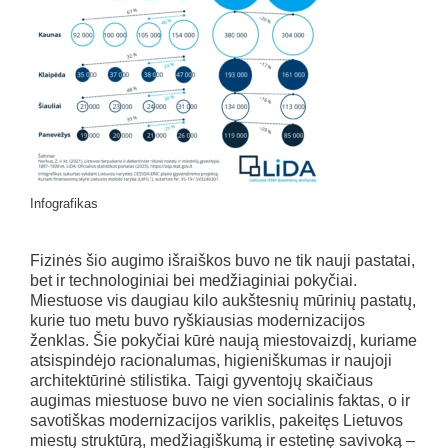
Infografikas
Fizinės šio augimo išraiškos buvo ne tik nauji pastatai,
bet ir technologiniai bei medžiaginiai pokyčiai.
Miestuose vis daugiau kilo aukštesnių mūrinių pastatų,
kurie tuo metu buvo ryškiausias modernizacijos
ženklas. Šie pokyčiai kūrė naują miestovaizdį, kuriame
atsispindėjo racionalumas, higieniškumas ir naujoji
architektūrinė stilistika. Taigi gyventojų skaičiaus
augimas miestuose buvo ne vien socialinis faktas, o ir
savotiškas modernizacijos variklis, pakeitęs Lietuvos
miestų struktūrą, medžiagiškumą ir estetinę savivoką –