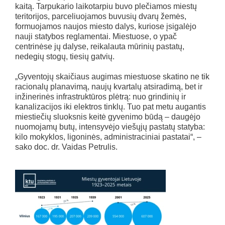
kaitą. Tarpukario laikotarpiu buvo plečiamos miestų
teritorijos, parceliuojamos buvusių dvarų žemės,
formuojamos naujos miesto dalys, kuriose įsigalėjo
nauji statybos reglamentai. Miestuose, o ypač
centrinėse jų dalyse, reikalauta mūrinių pastatų,
nedegių stogų, tiesių gatvių.
„Gyventojų skaičiaus augimas miestuose skatino ne tik
racionalų planavimą, naujų kvartalų atsiradimą, bet ir
inžinerinės infrastruktūros plėtrą: nuo grindinių ir
kanalizacijos iki elektros tinklų. Tuo pat metu augantis
miestiečių sluoksnis keitė gyvenimo būdą – daugėjo
nuomojamų butų, intensyvėjo viešųjų pastatų statyba:
kilo mokyklos, ligoninės, administraciniai pastatai“, –
sako doc. dr. Vaidas Petrulis.