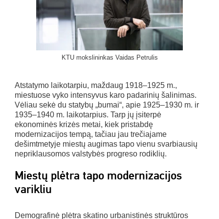
KTU mokslininkas Vaidas Petrulis
Atstatymo laikotarpiu, maždaug 1918–1925 m.,
miestuose vyko intensyvus karo padarinių šalinimas.
Vėliau sekė du statybų „bumai“, apie 1925–1930 m. ir
1935–1940 m. laikotarpius. Tarp jų įsiterpė
ekonominės krizės metai, kiek pristabdę
modernizacijos tempą, tačiau jau trečiajame
dešimtmetyje miestų augimas tapo vienu svarbiausių
nepriklausomos valstybės progreso rodiklių.
Miestų plėtra tapo modernizacijos
varikliu
Demografinė plėtra skatino urbanistinės struktūros