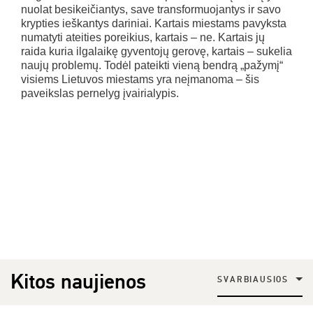
nuolat besikeičiantys, save transformuojantys ir savo
krypties ieškantys dariniai. Kartais miestams pavyksta
numatyti ateities poreikius, kartais – ne. Kartais jų
raida kuria ilgalaikę gyventojų gerovę, kartais – sukelia
naujų problemų. Todėl pateikti vieną bendrą „pažymį“
visiems Lietuvos miestams yra neįmanoma – šis
paveikslas pernelyg įvairialypis.
Kitos naujienos
SVARBIAUSIOS