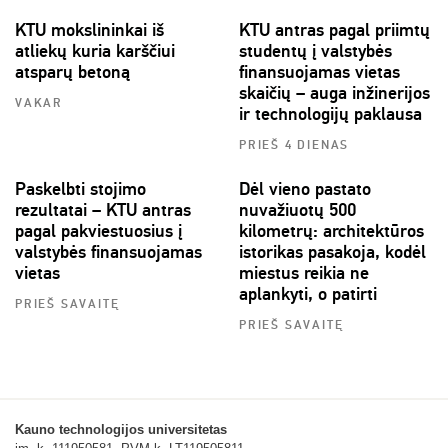
KTU mokslininkai iš
KTU antras pagal priimtų
atliekų kuria karščiui
studentų į valstybės
atsparų betoną
finansuojamas vietas
skaičių – auga inžinerijos
VAKAR
ir technologijų paklausa
PRIEŠ 4 DIENAS
Paskelbti stojimo
Dėl vieno pastato
rezultatai – KTU antras
nuvažiuotų 500
pagal pakviestuosius į
kilometrų: architektūros
valstybės finansuojamas
istorikas pasakoja, kodėl
vietas
miestus reikia ne
aplankyti, o patirti
PRIEŠ SAVAITĘ
PRIEŠ SAVAITĘ
Kauno technologijos universitetas