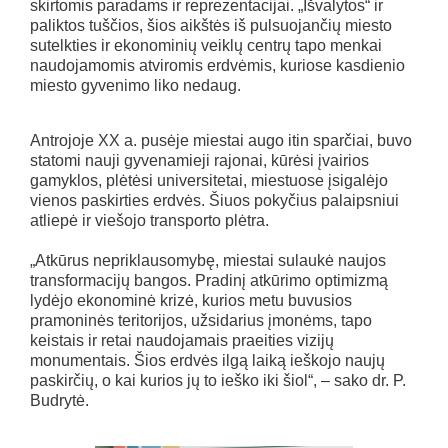
skirtomis paradams ir reprezentacijai. „Išvalytos“ ir
paliktos tuščios, šios aikštės iš pulsuojančių miesto
sutelkties ir ekonominių veiklų centrų tapo menkai
naudojamomis atviromis erdvėmis, kuriose kasdienio
miesto gyvenimo liko nedaug.
Antrojoje XX a. pusėje miestai augo itin sparčiai, buvo
statomi nauji gyvenamieji rajonai, kūrėsi įvairios
gamyklos, plėtėsi universitetai, miestuose įsigalėjo
vienos paskirties erdvės. Šiuos pokyčius palaipsniui
atliepė ir viešojo transporto plėtra.
„Atkūrus nepriklausomybę, miestai sulaukė naujos
transformacijų bangos. Pradinį atkūrimo optimizmą
lydėjo ekonominė krizė, kurios metu buvusios
pramoninės teritorijos, užsidarius įmonėms, tapo
keistais ir retai naudojamais praeities vizijų
monumentais. Šios erdvės ilgą laiką ieškojo naujų
paskirčių, o kai kurios jų to ieško iki šiol“, – sako dr. P.
Budrytė.