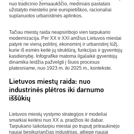
nuo tradicinio žemaaukščio, mediniais pastatais
užstatyto miestelio prie europietiškos, racionaliai
suplanuotos urbanistinės aplinkos.
Tačiau miestų raida neapsiribojo vien tarpukario
modernizacija. Per XX ir XXI amžius Lietuvos miestai
patyrė ne vieną politinį, ekonominį ir urbanistinį lūžį,
kurie iš esmės keitė jų struktūrą, funkcijas ir gyventojų
kasdienybę. Infografike matoma ilgalaikė gyventojų
dinamika leidžia pažvelgti į šiuos procesus
platesniame, nuo 1923 m. iki 2025 m., kontekste.
Lietuvos miestų raida: nuo
industrinės plėtros iki darnumo
iššūkių
Lietuvos miestų vystymo strategijos ir modeliai
smarkiai keitėsi nuo XX a. pradžios iki dabar.
Tarpukario laikotarpiu miestai po truputį pritraukinėjo
naujai besikuriančias industrijas, atliepė naujai