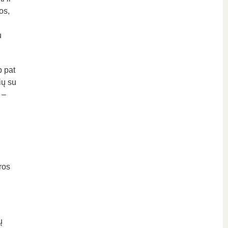
os,
į
u
p pat
ių su
 –
ros
ų