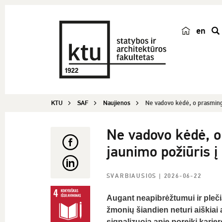
en
p
a
i
e
š
KTU
SAF
Naujienos
Ne vadovo kėdė, o prasminga
k
a
Ne vadovo kėdė, o
jaunimo požiūris į
SVARBIAUSIOS
| 2026-06-22
Augant neapibrėžtumui ir pleč
žmonių šiandien neturi aiškiai a
signalizuoja apie poreikį karj