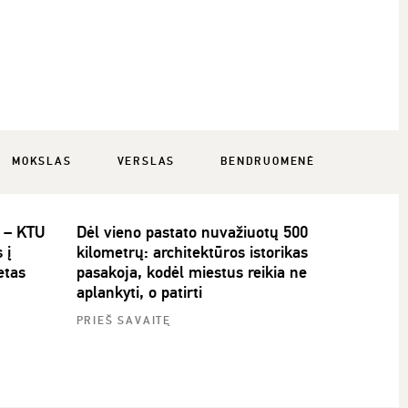
MOKSLAS
VERSLAS
BENDRUOMENĖ
i – KTU
Dėl vieno pastato nuvažiuotų 500
 į
kilometrų: architektūros istorikas
etas
pasakoja, kodėl miestus reikia ne
aplankyti, o patirti
PRIEŠ SAVAITĘ