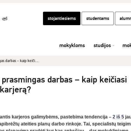
stojantiesiems
studentams
alumn
mokykloms
studijos
mok
s darbas – kaip keiči...
 prasmingas darbas – kaip keičiasi
 karjerą?
iantis karjeros galimybėms, pastebima tendencija –
2 iš 5
ja
pibrėžtų ateities planų darbo rinkoje. Tai, specialistų teigim
eros planavimą pradėti kur kas anksčiau – dar mokykliniame