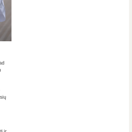
kad
u
ė
sių
i ir