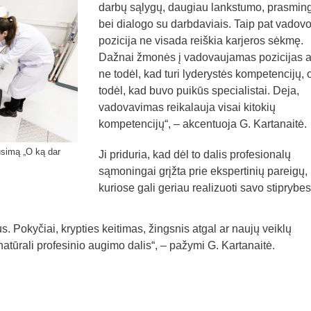
darbų sąlygų, daugiau lankstumo, prasmi
bei dialogo su darbdaviais. Taip pat vadov
pozicija ne visada reiškia karjeros sėkmę.
Dažnai žmonės į vadovaujamas pozicijas a
ne todėl, kad turi lyderystės kompetencijų, 
todėl, kad buvo puikūs specialistai. Deja,
vadovavimas reikalauja visai kitokių
kompetencijų“, – akcentuoja G. Kartanaitė.
ausimą „O ką dar
Ji priduria, kad dėl to dalis profesionalų
sąmoningai grįžta prie ekspertinių pareigų,
kuriose gali geriau realizuoti savo stiprybes
sus. Pokyčiai, krypties keitimas, žingsnis atgal ar naujų veiklų
tūrali profesinio augimo dalis“, – pažymi G. Kartanaitė.