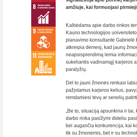
amžiuje, kai formuojasi pirmieji
Kalbėdama apie darbo rinkos ten
Kauno technologijos universitet
planavimo konsultantė Gabrielė 
atkreipia dėmesį, kad jaunų žmo
neapsisprendimą lemia informacij
sukeliantis vadinamąjį karjeros a
paralyžių.
Dėl to jauni žmonės renkasi labi
pažįstamus karjeros kelius, pavy
remdamiesi tėvų ar senelių patirt
„Be to, situaciją apsunkina ir tai,
darbo rinka pasižymi dideliu pasi
bei augančia konkurencija, kai 
tik su žmonėmis, bet ir su techno