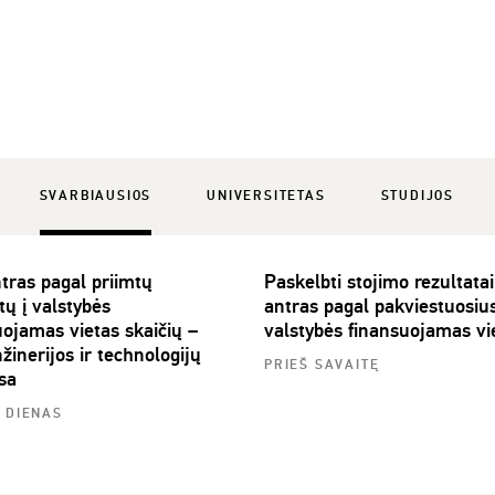
SVARBIAUSIOS
UNIVERSITETAS
STUDIJOS
tras pagal priimtų
Paskelbti stojimo rezultata
tų į valstybės
antras pagal pakviestuosius
uojamas vietas skaičių –
valstybės finansuojamas vi
žinerijos ir technologijų
PRIEŠ SAVAITĘ
sa
5 DIENAS