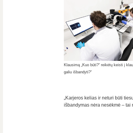
Klausimą „Kuo būti?“ reikėtų keisti į kl
galiu išbandyti?“
„Karjeros kelias ir neturi būti tie
išbandymas nėra nesėkmė – tai na