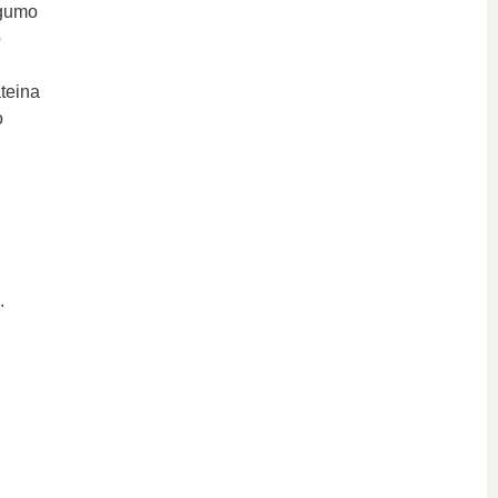
ngumo
o
teina
o
.