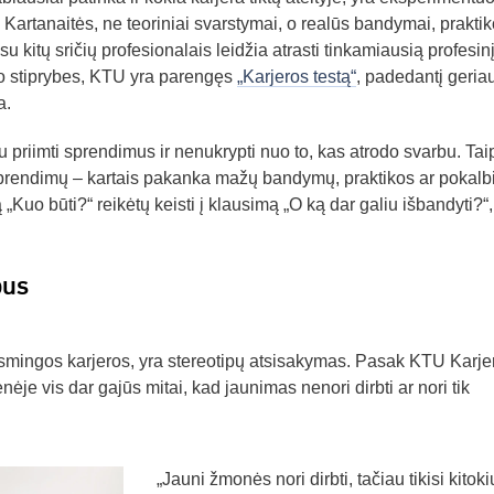
. Kartanaitės, ne teoriniai svarstymai, o realūs bandymai, praktik
su kitų sričių profesionalais leidžia atrasti tinkamiausią profesin
avo stiprybes, KTU yra parengęs
„Karjeros testą“
, padedantį geria
a.
iau priimti sprendimus ir nenukrypti nuo to, kas atrodo svarbu. Tai
ų sprendimų – kartais pakanka mažų bandymų, praktikos ar pokalb
Kuo būti?“ reikėtų keisti į klausimą „O ką dar galiu išbandyti?“,
pus
asmingos karjeros, yra stereotipų atsisakymas. Pasak KTU Karje
je vis dar gajūs mitai, kad jaunimas nenori dirbti ar nori tik
„Jauni žmonės nori dirbti, tačiau tikisi kitoki