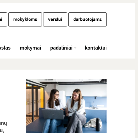
i
mokykloms
verslui
darbuotojams
slas
mokymai
padaliniai
kontaktai
unų
u,