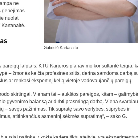
 tampa ne
s gebėjimas
rie nuolat
 Kartanaitė.
mas
Gabrielė Kartanaitė
s pareigų laiptais. KTU Karjeros planavimo konsultantė teigia, 
rialypė – žmonės keičia profesines sritis, derina samdomą darbą s
slus ar renkasi ekspertinį kelią vietoje vadovaujančių pareigų.
odo skirtingai. Vienam tai – aukštos pareigos, kitam – galimyb
ninio gyvenimo balansą ar dirbti prasmingą darbą. Viena svarbiau
ų – savęs pažinimas. Tik supratę savo vertybes, stiprybes ir
dimus, atitinkančius asmeninį sėkmės supratimą“, – sako G.
iausiai patinka ir kokia karjera tiktų ateityje, yra eksperimentuot