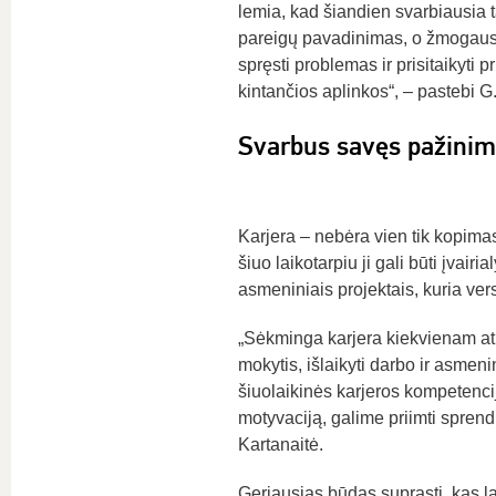
lemia, kad šiandien svarbiausia
pareigų pavadinimas, o žmogau
spręsti problemas ir prisitaikyti p
kintančios aplinkos“, – pastebi G.
Svarbus savęs pažini
Karjera – nebėra vien tik kopima
šiuo laikotarpiu ji gali būti įvai
asmeniniais projektais, kuria ver
„Sėkminga karjera kiekvienam atr
mokytis, išlaikyti darbo ir asme
šiuolaikinės karjeros kompetencij
motyvaciją, galime priimti spren
Kartanaitė.
Geriausias būdas suprasti, kas lab