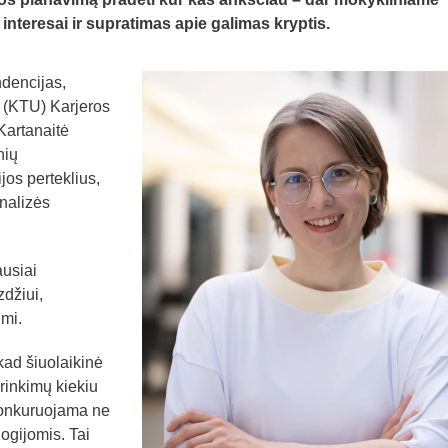
 interesai ir supratimas apie galimas kryptis.
dencijas,
o (KTU) Karjeros
Kartanaitė
nių
os perteklius,
nalizės
ausiai
zdžiui,
imi.
 kad šiuolaikinė
rinkimų kiekiu
konkuruojama ne
logijomis. Tai