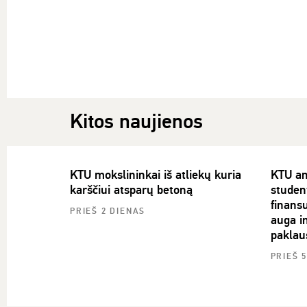
Kitos naujienos
KTU mokslininkai iš atliekų kuria
KTU an
karščiui atsparų betoną
studen
finans
PRIEŠ 2 DIENAS
auga in
paklau
PRIEŠ 