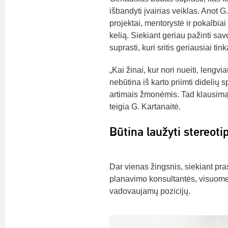
išbandyti įvairias veiklas. Anot G
projektai, mentorystė ir pokalbiai 
kelią. Siekiant geriau pažinti s
suprasti, kuri sritis geriausiai tink
„Kai žinai, kur nori nueiti, lengv
nebūtina iš karto priimti dideli
artimais žmonėmis. Tad klausimą „
teigia G. Kartanaitė.
Būtina laužyti stereoti
Dar vienas žingsnis, siekiant pr
planavimo konsultantės, visuomenė
vadovaujamų pozicijų.