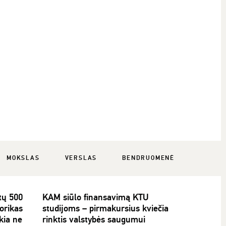
MOKSLAS
VERSLAS
BENDRUOMENĖ
tų 500
KAM siūlo finansavimą KTU
torikas
studijoms – pirmakursius kviečia
kia ne
rinktis valstybės saugumui