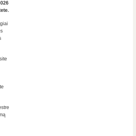
2026
ete.
giai
os
s
site
te
estre
amą