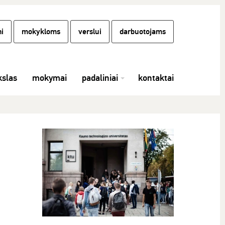
i
mokykloms
verslui
darbuotojams
slas
mokymai
padaliniai
kontaktai