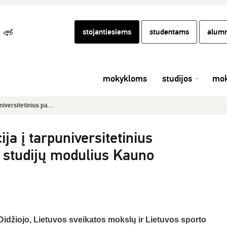
stojantiesiems
studentams
alumn
mokykloms
studijos
mok
niversitetinius pa...
ija į tarpuniversitetinius
 studijų modulius Kauno
idžiojo, Lietuvos sveikatos mokslų ir Lietuvos sporto