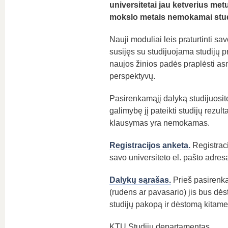
universitetai jau ketverius me
mokslo metais nemokamai studij
Nauji moduliai leis praturtinti sav
susijęs su studijuojama studijų p
naujos žinios padės praplėsti as
perspektyvų.
Pasirenkamąjį dalyką studijuosite
galimybę jį pateikti studijų rezul
klausymas yra nemokamas.
Registracijos anketa.
Registrac
savo universiteto el. pašto adresą
Dalykų sąrašas.
Prieš pasirenkan
(rudens ar pavasario) jis bus dės
studijų pakopą ir dėstomą kitame 
KTU Studijų departamentas