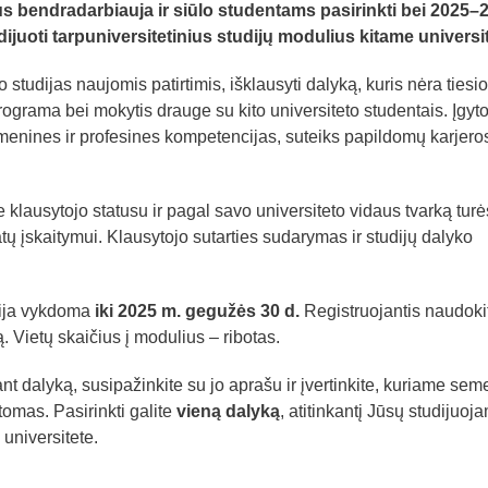
tus bendradarbiauja ir siūlo studentams pasirinkti bei 2025–
uoti tarpuniversitetinius studijų modulius kitame universit
o studijas naujomis patirtimis, išklausyti dalyką, kuris nėra tiesio
rograma bei mokytis drauge su kito universiteto studentais. Įgyt
menines ir profesines kompetencijas, suteiks papildomų karjero
 klausytojo statusu ir pagal savo universiteto vidaus tvarką turė
tatų įskaitymui. Klausytojo sutarties sudarymas ir studijų dalyko
ija vykdoma
iki 2025 m. gegužės 30 d.
Registruojantis naudoki
. Vietų skaičius į modulius – ribotas.
t dalyką, susipažinkite su jo aprašu ir įvertinkite, kuriame sem
tomas. Pasirinkti galite
vieną dalyką
, atitinkantį Jūsų studijuoj
universitete.