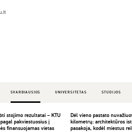
.lt
SVARBIAUSIOS
UNIVERSITETAS
STUDIJOS
ti stojimo rezultatai – KTU
Dėl vieno pastato nuvažiuo
pagal pakviestuosius į
kilometrų: architektūros is
bės finansuojamas vietas
pasakoja, kodėl miestus rei