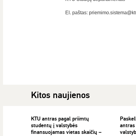
El. paštas: priemimo.sistema@ktu
Kitos naujienos
KTU antras pagal priimtų
Paskelb
studentų į valstybės
antras 
finansuojamas vietas skaičių –
valsty