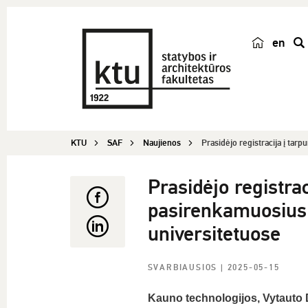
en
p
a
i
e
š
KTU
SAF
Naujienos
Prasidėjo registracija į tarpu
k
a
Prasidėjo registrac
pasirenkamuosius
universitetuose
SVARBIAUSIOS
| 2025-05-15
Kauno technologijos, Vytauto D