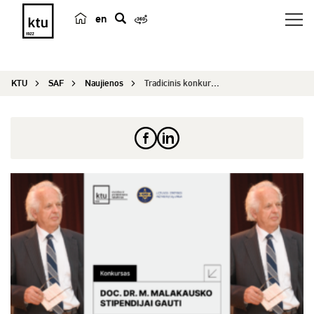
en
p
a
i
KTU
SAF
Naujienos
Tradicinis konkursas Doc. Dr. M. Malakausko stip...
e
š
k
a