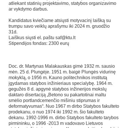
atliekant statinių projektavimo, statybos organizavimo
ar vykdymo darbus.
Kandidatus kviečiame atsiųsti motyvacinį laišką su
trumpu savo veiklų aprašymu iki 2024 m. gruodžio
31d.
Laiškus siųsti el. paštu saf@ktu.lt
Stipendijos fondas: 2300 eurų
Doc. dr. Martynas Malakauskas gimė 1932 m. sausio
mėn. 25 d. Plungėje. 1951 m. baigė Plungės vidurinę
mokyklą, o 1956 m. Kauno politechnikos institutą
įgydamas statybos inžinieriaus specialybę. 1964 m.
gegužės 8 d. apgynė statybos inžinerijos mokslų
daktaro disertaciją „Betono su pakartotinai maltu
smėlio portlandcemenčio mišiniu stiprumas ir
deformatyvumas“. Nuo 1967 m dirbo Statybos fakulteto
prodekanu, o nuo 1974 iki 1992 m. šio fakulteto
dekanu. 1992-1996 m. dirbo Statybos fakulteto tarybos
pirmininku, o 1996 -2013 m vadovavo Lietuvos