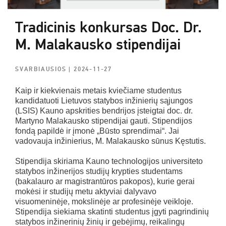
Tradicinis konkursas Doc. Dr.
M. Malakausko stipendijai
SVARBIAUSIOS
| 2024-11-27
Kaip ir kiekvienais metais kviečiame studentus
kandidatuoti Lietuvos statybos inžinierių sąjungos
(LSIS) Kauno apskrities bendrijos įsteigtai doc. dr.
Martyno Malakausko stipendijai gauti. Stipendijos
fondą papildė ir įmonė „Būsto sprendimai“. Jai
vadovauja inžinierius, M. Malakausko sūnus Kęstutis.
Stipendija skiriama Kauno technologijos universiteto
statybos inžinerijos studijų krypties studentams
(bakalauro ar magistrantūros pakopos), kurie gerai
mokėsi ir studijų metu aktyviai dalyvavo
visuomeninėje, mokslinėje ar profesinėje veikloje.
Stipendija siekiama skatinti studentus įgyti pagrindinių
statybos inžinerinių žinių ir gebėjimų, reikalingų