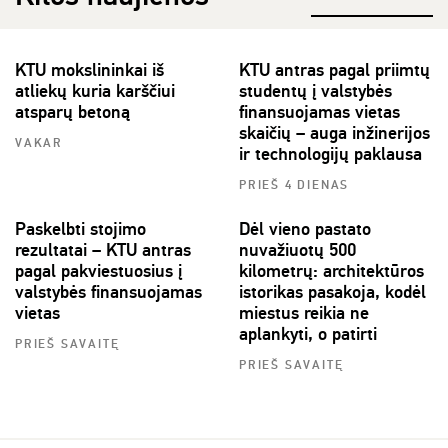
KTU mokslininkai iš
KTU antras pagal priimtų
atliekų kuria karščiui
studentų į valstybės
atsparų betoną
finansuojamas vietas
skaičių – auga inžinerijos
VAKAR
ir technologijų paklausa
PRIEŠ 4 DIENAS
Paskelbti stojimo
Dėl vieno pastato
rezultatai – KTU antras
nuvažiuotų 500
pagal pakviestuosius į
kilometrų: architektūros
valstybės finansuojamas
istorikas pasakoja, kodėl
vietas
miestus reikia ne
aplankyti, o patirti
PRIEŠ SAVAITĘ
PRIEŠ SAVAITĘ