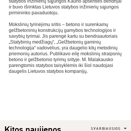
statybos inžinierių sąjungos Kauno apskrities bendrijai
ir buvo išrinktas Lietuvos statybos inžinierių sąjungos
pirmininko pavaduotoju.
Mokslinių tyrinėjimu sritis – betono ir surenkamų
gelžbetoninių konstrukcijų gamybos technologijos ir
savybių tyrimai. Jis parengė kartu su bendraautoriais
„Statybinių medžiagų“, „Gelžbetonių gaminių
technologija“ vadovėlius, yra daugelio kitų metodinių
priemonių autorius. Publikavo eilę mokslinių straipsnių
betono ir gelžbetonio tyrimų srityje. M. Malakausko
parengtomis statybos taisyklėmis iki šiol naudojasi
daugelis Lietuvos statybos kompanijų.
Kitos naujienos
SVARBIAUSIOS