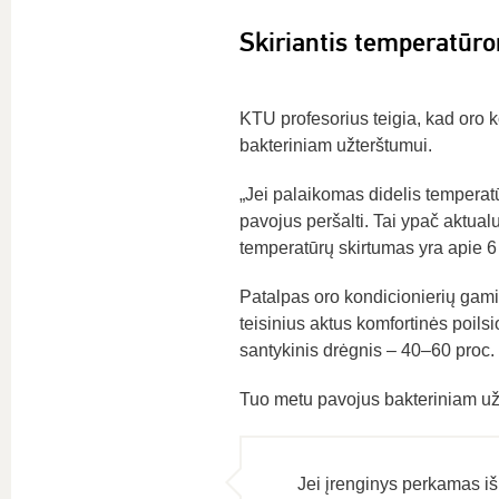
Skiriantis temperatūro
KTU profesorius teigia, kad oro k
bakteriniam užterštumui.
„Jei palaikomas didelis temperatū
pavojus peršalti. Tai ypač aktu
temperatūrų skirtumas yra apie 6 la
Patalpas oro kondicionierių gami
teisinius aktus komfortinės poils
santykinis drėgnis – 40–60 proc.
Tuo metu pavojus bakteriniam užter
Jei įrenginys perkamas iš