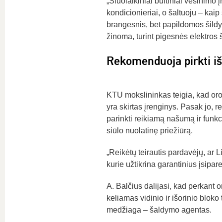
„Šiuolaikiniai buitiniai vėsinimo 
kondicionieriai, o šaltuoju – kaip
brangesnis, bet papildomos šildy
žinoma, turint pigesnės elektros ša
Rekomenduoja pirkti i
KTU mokslininkas teigia, kad oro
yra skirtas įrenginys. Pasak jo, r
parinkti reikiamą našumą ir funkci
siūlo nuolatinę priežiūrą.
„Reikėtų teirautis pardavėjų, ar 
kurie užtikrina garantinius įsipare
A. Balčius dalijasi, kad perkant o
keliamas vidinio ir išorinio blo
medžiaga – šaldymo agentas.