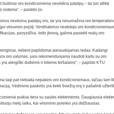
d buitiniai oro kondicionieriai nevėdina patalpų – tai turi atlikti
sistema“, – pastebi jis.
torius nevėsina patalpų oro, tai yra nesumažina oro temperatūro
ui vėsumos pojūtį. Ventiliatorius neatstoja oro kondicionieriaus
ikacijas, pavyzdžiui, ledo įkrovą, galima pasiekti realų oro
 įrenginiai, nebent papildomai panaudojamas ledas. Kadangi
a yra oro valymas, juos rekomenduojama naudoti kartu su oro
 yra alergiški dulkėms ir kitiems teršalams“, – papildo KTU
ma taip pat niekada nepakeis oro kondicionieriaus, tačiau tam ti
iaciją. Vėdinimo paskirtis yra tiekti šviežią orą ir pašalinti užterš
icionieriai puikiai dera su saulės elektrinėmis. Daugiausia elektr
tuoju metų laiku, kai vėsinimo poreikis yra didžiausias.