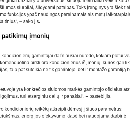
įrenginiai dažnai yra universalūs: šiltuoju metų laiku veikia kaip 
 šilumos siurbliai, šildydami patalpas. Toks įrenginys yra šiek tie
mo funkcijos ypač naudingos pereinamaisiais metų laikotarpiais 
ltinius“, – sako jis.
š patikimų įmonių
 kondicionierių gamintojai dažniausiai nurodo, kokiam plotui vės
ekomenduotina pirkti oro kondicionierius iš įmonių, kurios gali tik
jas, taip pat suteikia ne tik gamintojo, bet ir montažo garantiją b
Lietuvoje yra konkrečios siūlomos markės gamintojo oficialūs ats
igojimus, turi atsarginių dalių ir panašiai“, – pastebi jis.
ro kondicionierių reikėtų atkreipti dėmesį į šiuos parametrus:
ko triukšmas, energijos efektyvumo klasė bei naudojama darbinė