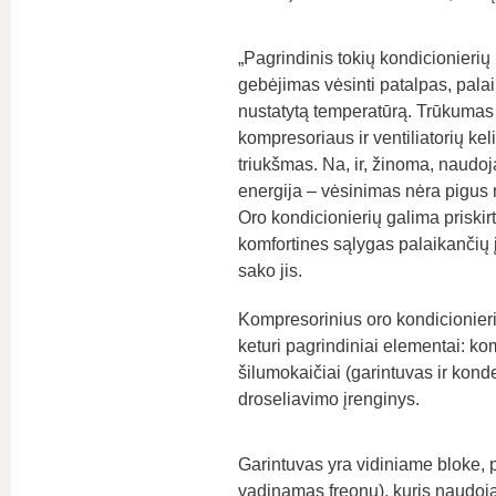
„Pagrindinis tokių kondicionierių
gebėjimas vėsinti patalpas, pala
nustatytą temperatūrą. Trūkumas
kompresoriaus ir ventiliatorių ke
triukšmas. Na, ir, žinoma, naudo
energija – vėsinimas nėra pigu
Oro kondicionierių galima priskirt
komfortines sąlygas palaikančių į
sako jis.
Kompresorinius oro kondicionier
keturi pagrindiniai elementai: ko
šilumokaičiai (garintuvas ir kond
droseliavimo įrenginys.
Garintuvas yra vidiniame bloke, 
vadinamas freonu), kuris naudoja