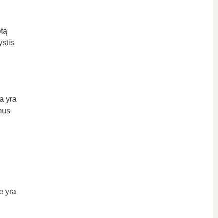
otą
ystis
a yra
nus
e yra