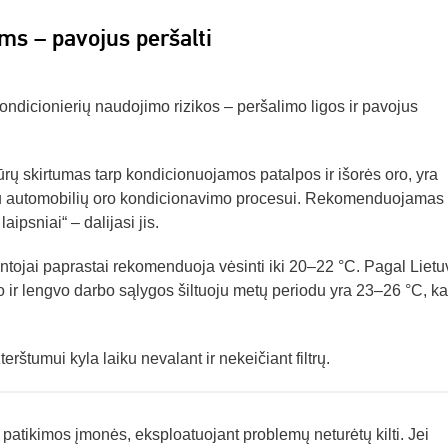
ms – pavojus peršalti
ondicionierių naudojimo rizikos – peršalimo ligos ir pavojus
rų skirtumas tarp kondicionuojamos patalpos ir išorės oro, yra
alu automobilių oro kondicionavimo procesui. Rekomenduojamas
ipsniai“ – dalijasi jis.
ntojai paprastai rekomenduoja vėsinti iki 20–22 °C. Pagal Lietu
io ir lengvo darbo sąlygos šiltuoju metų periodu yra 23–26 °C, ka
štumui kyla laiku nevalant ir nekeičiant filtrų.
 patikimos įmonės, eksploatuojant problemų neturėtų kilti. Jei