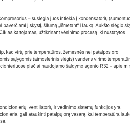
ompresorius – suslegia juos ir tiekia į kondensatorių (sumontu
ėl paverčiami į skystį, šilumą „išmetant“ į lauką. Aukšto slėgio sk
 Ciklas kartojamas, užtikrinant vėsinimo procesą iki nustatytos
, kad virtų prie temperatūros, žemesnės nei patalpos oro
omis sąlygomis (atmosferinis slėgis) vandens virimo temperatūr
icionieriuose plačiai naudojamo šaldymo agento R32 – apie mi
ndicionierių, ventiliatorių ir vėdinimo sistemų funkcijos yra
icionieriai gali ataušinti patalpų orą vasarą, kai temperatūra lauk
se.