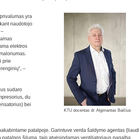
 privalumas yra
ikant naudotojo
 –
liamas
jama elektros
s malonumas.
i prie
renginių“, –
ius sudaro
mpresorius, du
ensatorius) bei
KTU docentas dr. Algimantas Balčius
pakabintame patalpoje. Garintuve verda šaldymo agentas (liaud
 patalpos šilumą, taip atvėsindamas ventiliatoriaus pagalba