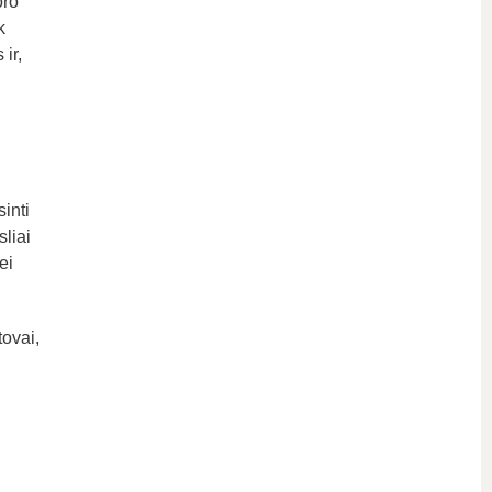
oro
k
ir,
inti
sliai
ei
tovai,