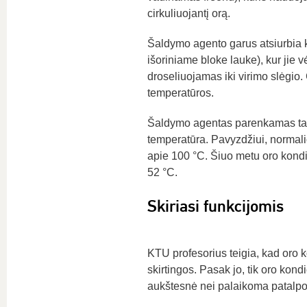
cirkuliuojantį orą.
Šaldymo agento garus atsiurbia k
išoriniame bloke lauke), kur jie v
droseliuojamas iki virimo slėgio.
temperatūros.
Šaldymo agentas parenkamas taip
temperatūra. Pavyzdžiui, normali
apie 100 °C. Šiuo metu oro kond
52 °C.
Skiriasi funkcijomis
KTU profesorius teigia, kad oro ko
skirtingos. Pasak jo, tik oro kond
aukštesnė nei palaikoma patalpo