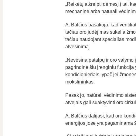
„Reikėtų atkreipti dėmesį į tai, ka
mechaninė arba natūrali vėdinimo 
A. Balčius pasakoja, kad ventilia
tačiau oro judėjimas sukelia žmog
tačiau naudojant specialias modif
atvėsinimą.
„Nevėsina patalpų ir oro valymo
pagrindinė šių įrenginių funkcij
kondicionieriais, ypač jei žmonės
mokslininkas.
Pasak jo, natūrali vėdinimo siste
atvejais gali suaktyvinti oro cirkul
A. Balčius dalijasi, kad oro kond
energijos jose yra pagaminama šil