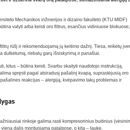
siteto Mechanikos inžinerijos ir dizaino fakulteto (KTU MIDF)
tina valyti arba keisti oro filtrus, esančius vidiniuose blokuose,
iltrų rūšį ir rekomenduojamą jų keitimo dažnį. Tiesa, reikėtų įvert
ra dulkėtumą, riebalų garų išsiskyrimą ir panašiai.
uti, kitus – būtina keisti. Svarbu skaityti naudotojo instrukciją.
galima spręsti pagal atsiradusį pašalinį kvapą, suprastėjusią oro
 pašalines reakcijas – alergiją, kvėpavimo takų problemas ir
lygas
žniausiai rinkoje galima rasti kompresorinius buitinius (vėsini
ių viena dalis montuojama patalpose, o kita – lauke.