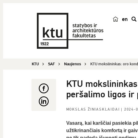
en
p
a
i
e
š
KTU
SAF
Naujienos
KTU mokslininkas: oro kondic
k
a
KTU mokslininkas: 
peršalimo ligos ir
MOKSLAS ŽINIASKLAIDAI
| 2024-
Vasarą, kai karščiai pasiekia p
užtikrinančiais komfortą ir gai
ne tik padeda išvengti gedimų, 