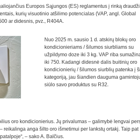
 galiojančius Europos Sąjungos (ES) reglamentus į rinką draud
entais, kurių visuotinio atšilimo potencialas (VAP, angl. Global
00 ar didesnis, pvz., R404A.
Nuo 2025 m. sausio 1 d. atskirų blokų oro
kondicionieriams / šilumos siurbliams su
užpildymo doze iki 3 kg. VAP riba sumaži
iki 750. Kadangi didesnė dalis buitinių oro
kondicionierių / šilumos siurblių patenka į š
kategoriją, jau šiandien dauguma gamintoj
siūlo savo produktus su R32.
ilius oro kondicionierius. Jų privalumas – galimybė lengvai per
– reikalinga anga šilto oro išmetimui per lankstų ortakį. Taip pat
atalpoje“, – sako A. Balčius.