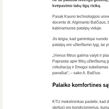
kvėpavimo takų ligų riziką.
Pasak Kauno technologijos univer
docento dr. Algimanto Balčiaus, bū
kabinamuose patalpų viduje.
Jis teigia, kad gamintojai nurodo f
patalpų oro užterštumo lygį, tai y
„Vienus filtrus galima valyti ir pla
Paprastai apie filtrų užterštumą 
cirkuliaciją ir žmogui sukeliamas
panašiai“, – sako A. Balčius.
Palaiko komfortines są
KTU mokslininkas pastebi, kad da
skirtus) oro kondicionierius, kur