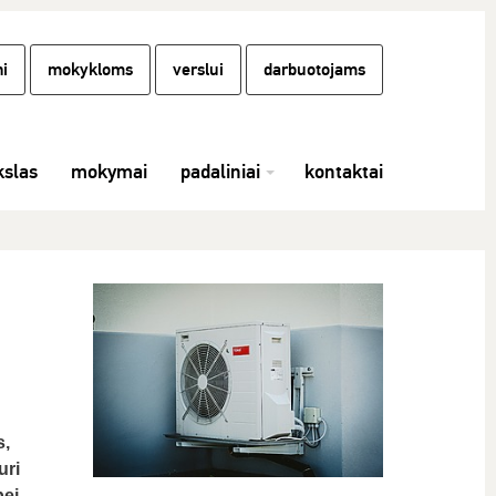
i
mokykloms
verslui
darbuotojams
slas
mokymai
padaliniai
kontaktai
s,
uri
bei