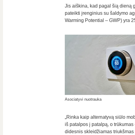
Jis aiškina, kad pagal šią dieną
pateikti įrenginius su šaldymo ag
Warming Potential – GWP) yra 25
Asociatyvi nuotrauka
„Rinka kaip alternatyvą siūlo mob
iš patalpos į patalpą, o trūkumas 
didesnis skleidžiamas triukšmas p