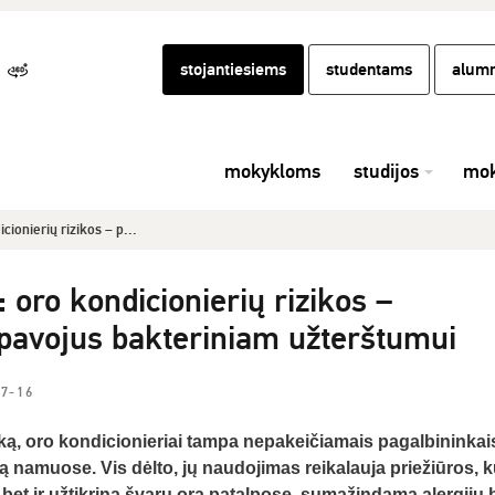
stojantiesiems
studentams
alumn
mokykloms
studijos
mok
ionierių rizikos – p...
oro kondicionierių rizikos –
 pavojus bakteriniam užterštumui
07-16
iką, oro kondicionieriai tampa nepakeičiamais pagalbininkai
vą namuose. Vis dėlto, jų naudojimas reikalauja priežiūros, k
bet ir užtikrina švarų orą patalpose, sumažindama alergijų 